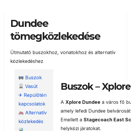
Dundee
tömegközlekedése
Útmutató buszokhoz, vonatokhoz és alternatív
közlekedéshez
Buszok
Buszok – Xplor
Vasút
✈ Repülőtéri
A
Xplore Dundee
a város fő b
kapcsolatok
amely lefedi Dundee belvárosát 
Alternatív
Emellett a
Stagecoach East Sc
közlekedés
helyközi járatokat.