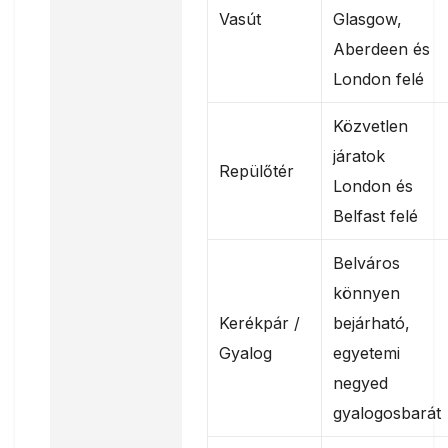
Vasút
Glasgow,
Aberdeen és
London felé
Közvetlen
járatok
Repülőtér
London és
Belfast felé
Belváros
könnyen
Kerékpár /
bejárható,
Gyalog
egyetemi
negyed
gyalogosbarát