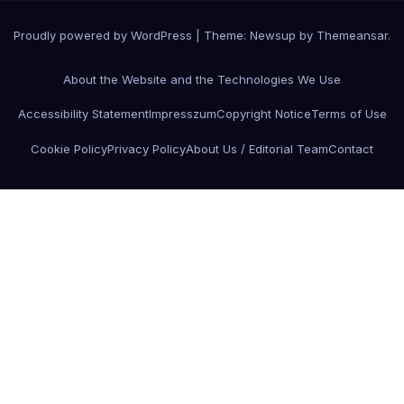
Proudly powered by WordPress
|
Theme:
Newsup
by
Themeansar
.
About the Website and the Technologies We Use
Accessibility Statement
Impresszum
Copyright Notice
Terms of Use
Cookie Policy
Privacy Policy
About Us / Editorial Team
Contact