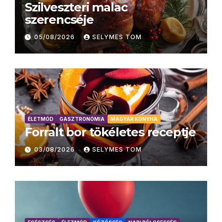
Szilveszteri malac
szerencséje
05/08/2026
SELYMES TOM
ÉLETMÓD
GASZTRONÓMIA
MAGYAR KONYHA
Forralt bor tökéletes receptje
03/08/2026
SELYMES TOM