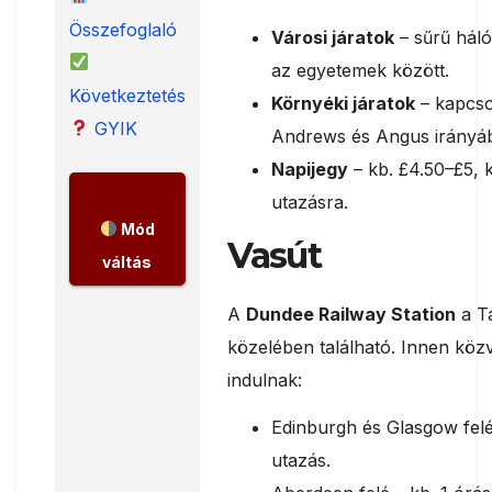
Összefoglaló
Városi járatok
– sűrű háló
az egyetemek között.
Következtetés
Környéki járatok
– kapcso
GYIK
Andrews és Angus irányá
Napijegy
– kb. £4.50–£5, k
utazásra.
Mód
Vasút
váltás
A
Dundee Railway Station
a T
közelében található. Innen közv
indulnak:
Edinburgh és Glasgow felé 
utazás.