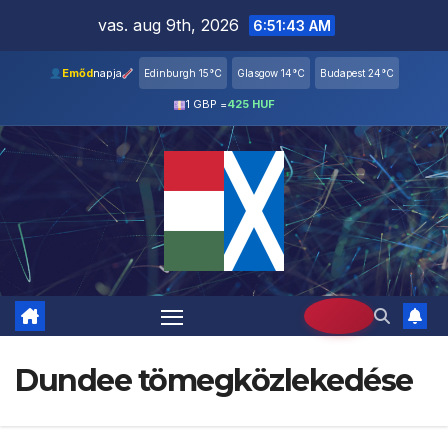
Skip
vas. aug 9th, 2026
6:51:44 AM
to
content
Emőd
napja
Edinburgh 15°C
Glasgow 14°C
Budapest 24°C
1 GBP =
425 HUF
Dundee tömegközlekedése