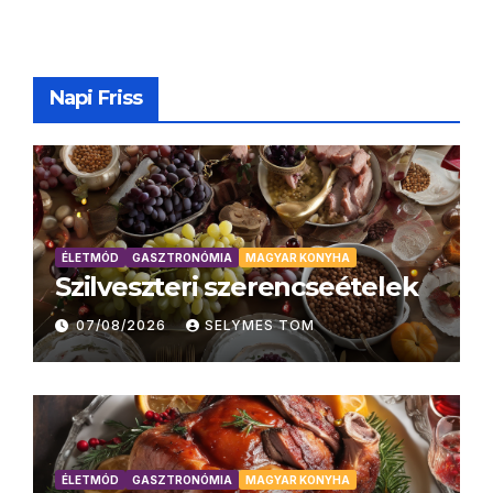
Napi Friss
ÉLETMÓD
GASZTRONÓMIA
MAGYAR KONYHA
Szilveszteri szerencseételek
07/08/2026
SELYMES TOM
ÉLETMÓD
GASZTRONÓMIA
MAGYAR KONYHA