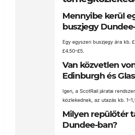
Mennyibe kerül e
buszjegy Dundee
Egy egyszeri buszjegy ára kb. £
£4.50–£5.
Van közvetlen vo
Edinburgh és Gla
Igen, a ScotRail járatai rendsze
közlekednek, az utazás kb. 1–1,
Milyen repülőtér t
Dundee-ban?