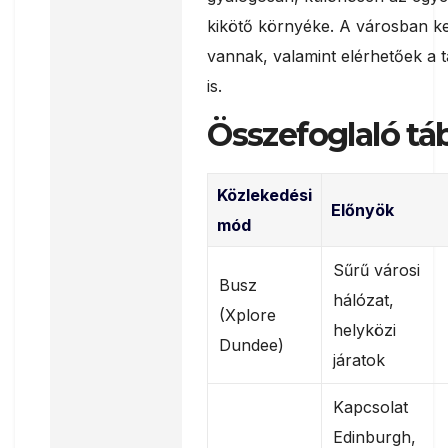
kikötő környéke. A városban ke
vannak, valamint elérhetőek a 
is.
Összefoglaló tá
Közlekedési
Előnyök
mód
Sűrű városi
Busz
hálózat,
(Xplore
helyközi
Dundee)
járatok
Kapcsolat
Edinburgh,