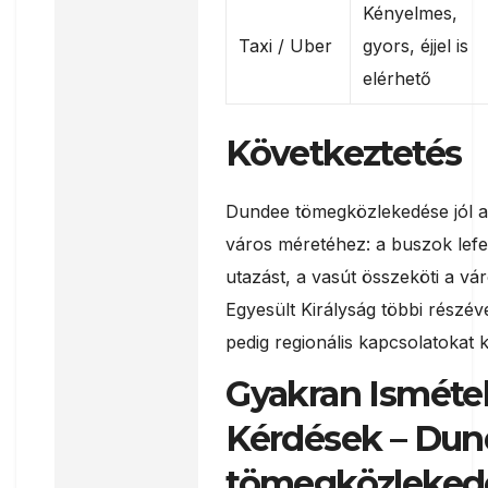
Kényelmes,
Taxi / Uber
gyors, éjjel is
elérhető
Következtetés
Dundee tömegközlekedése jól a
város méretéhez: a buszok lefe
utazást, a vasút összeköti a vá
Egyesült Királyság többi részéve
pedig regionális kapcsolatokat k
Gyakran Ismétel
Kérdések – Du
tömegközleked