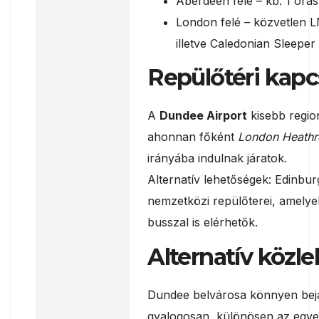
Aberdeen felé – kb. 1 órás
London felé – közvetlen L
illetve Caledonian Sleeper 
Repülőtéri kapc
A
Dundee Airport
kisebb region
ahonnan főként
London Heath
irányába indulnak járatok.
Alternatív lehetőségek: Edinbu
nemzetközi repülőterei, amelye
busszal is elérhetők.
Alternatív közl
Dundee belvárosa könnyen bej
gyalogosan, különösen az egye