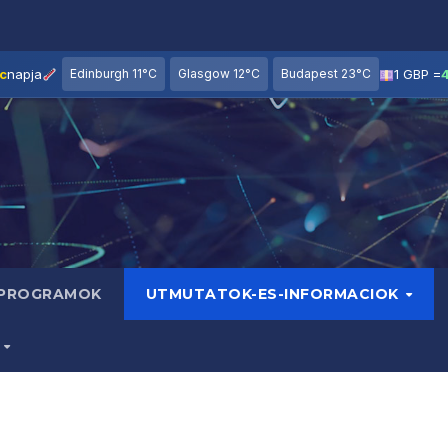
c
napja
Edinburgh 11°C
Glasgow 12°C
Budapest 23°C
1 GBP =
 PROGRAMOK
UTMUTATOK-ES-INFORMACIOK
B