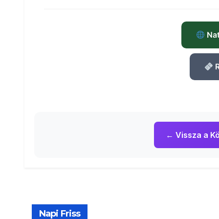
Nat
R
← Vissza a Kö
Napi Friss