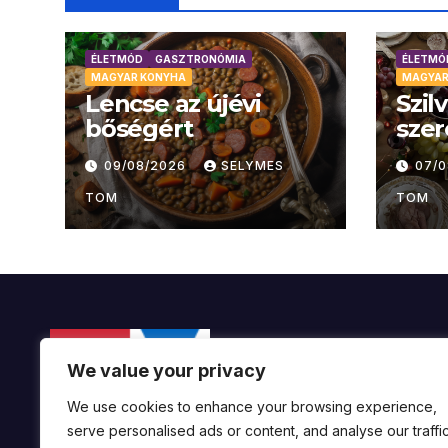
ÉLETMÓD
GASZTRONÓMIA
ÉLETMÓ
MAGYAR KONYHA
MAGYAR
Lencse az újévi
Szil
bőségért
szer
09/08/2026
SELYMES
07/
TOM
TOM
We value your privacy
We use cookies to enhance your browsing experience,
serve personalised ads or content, and analyse our traffic