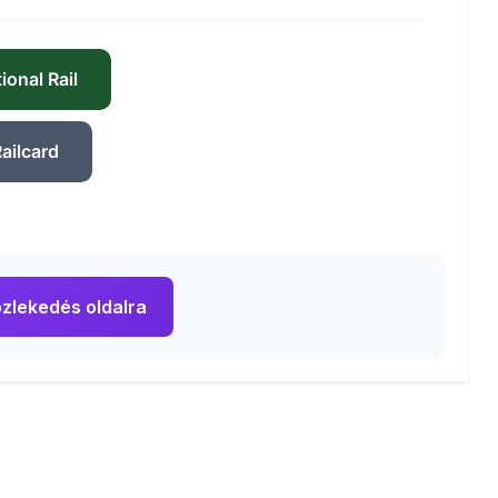
ional Rail
ailcard
zlekedés oldalra