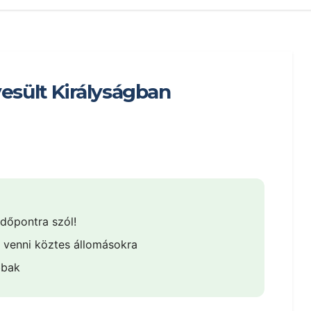
esült Királyságban
időpontra szól!
 venni köztes állomásokra
bbak