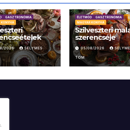
D
GASZTRONÓMIA
ÉLETMÓD
GASZTRONÓMIA
 KONYHA
MAGYAR KONYHA
veszteri
Szilveszteri mal
encseételek
szerencséje
08/2026
SELYMES
05/08/2026
SELYM
TOM
.