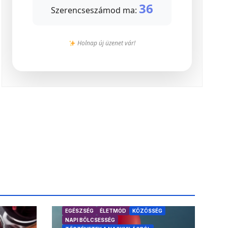
36
Szerencseszámod ma:
Holnap új üzenet vár!
EGÉSZSÉG
ÉLETMÓD
KÖZÖSSÉG
NAPI BÖLCSESSÉG