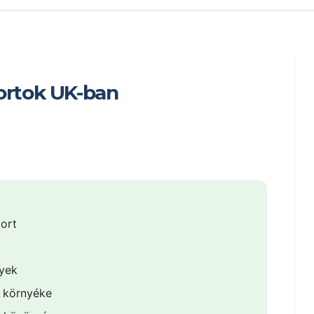
ortok UK-ban
ort
yek
 környéke