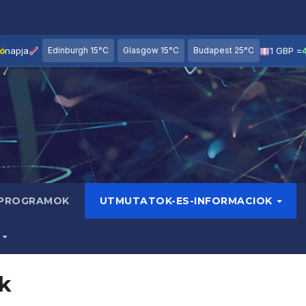
ó
napja
Edinburgh 15°C
Glasgow 15°C
Budapest 25°C
1 GBP =
 PROGRAMOK
UTMUTATOK-ES-INFORMACIOK
B
k