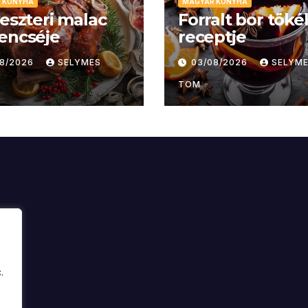
 KONYHA
MAGYAR KONYHA
veszteri malac
Forralt bor töké
encséje
receptje
08/2026
SELYMES
03/08/2026
SELYM
TOM
.