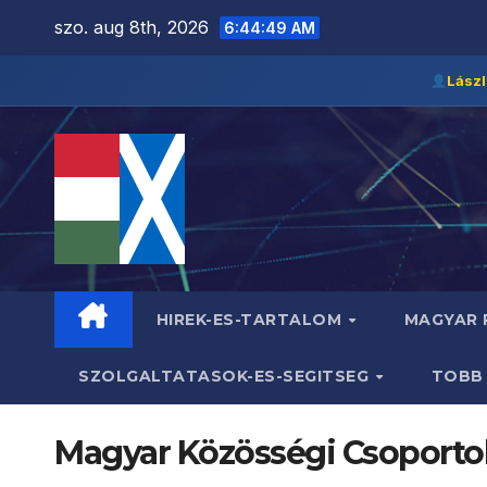
Skip
szo. aug 8th, 2026
6:44:50 AM
to
content
Lászl
HIREK-ES-TARTALOM
MAGYAR
SZOLGALTATASOK-ES-SEGITSEG
TOB
Magyar Közösségi Csoporto