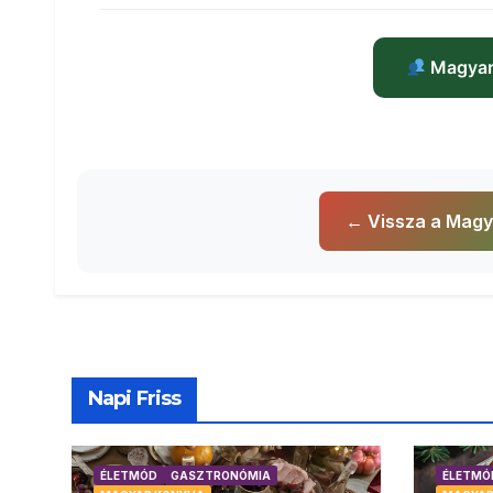
Magyar
← Vissza a Magy
Napi Friss
ÉLETMÓD
GASZTRONÓMIA
ÉLETMÓ