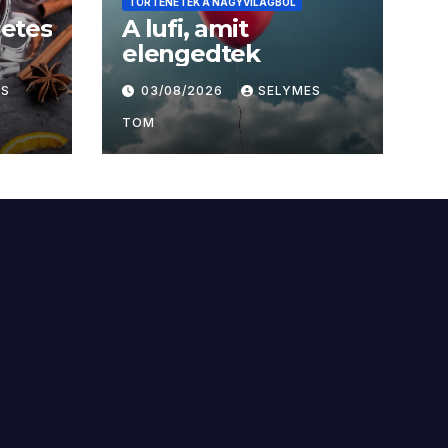
TÖRTÉNETEK A NAGYVILÁGBÓL
letes
A lufi, amit
elengedtek
ES
03/08/2026
SELYMES
TOM