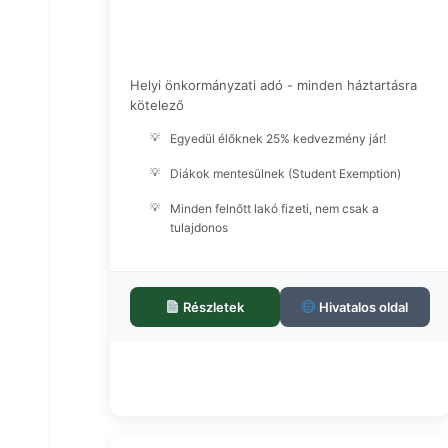
Önkormányzati Adó
Helyi önkormányzati adó - minden háztartásra
kötelező
Egyedül élőknek 25% kedvezmény jár!
Diákok mentesülnek (Student Exemption)
Minden felnőtt lakó fizeti, nem csak a
tulajdonos
Részletek
Hivatalos oldal