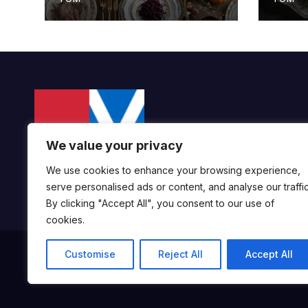
We value your privacy
We use cookies to enhance your browsing experience,
serve personalised ads or content, and analyse our traffic
By clicking "Accept All", you consent to our use of
cookies.
Customise
Reject All
Accept All
Proudly powered by WordPress
|
Theme:
Newsup
by
Themean