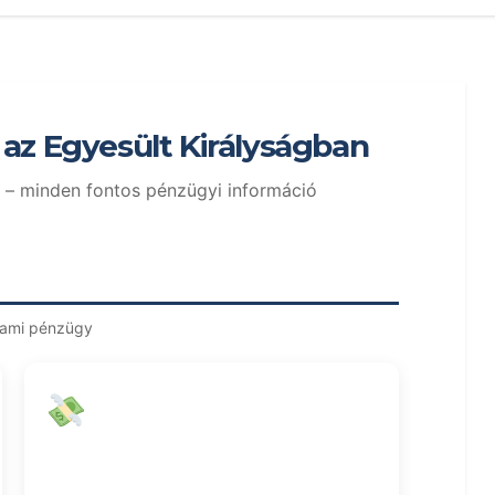
az Egyesült Királyságban
k – minden fontos pénzügyi információ
 ami pénzügy
Pénzküldés Külföldre