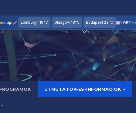
ó
napja
Edinburgh 19°C
Glasgow 18°C
Budapest 29°C
1 GBP =
 PROGRAMOK
UTMUTATOK-ES-INFORMACIOK
B