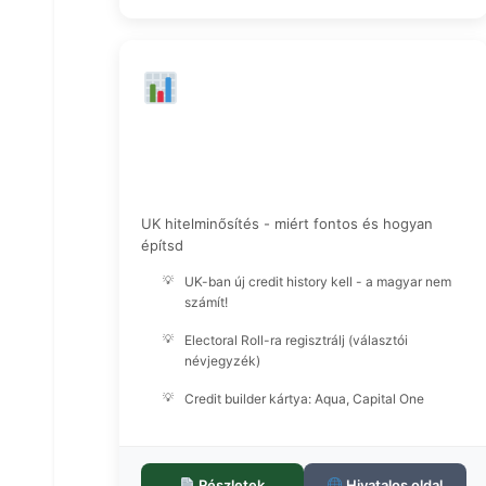
Credit Score Építés
UK hitelminősítés - miért fontos és hogyan
építsd
UK-ban új credit history kell - a magyar nem
számít!
Electoral Roll-ra regisztrálj (választói
névjegyzék)
Credit builder kártya: Aqua, Capital One
Részletek
Hivatalos oldal