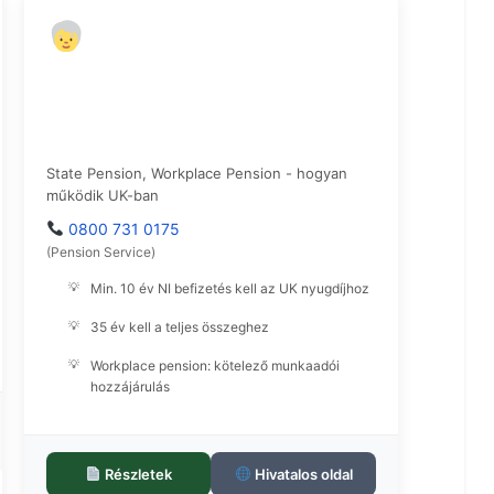
Nyugdíj Információ
State Pension, Workplace Pension - hogyan
működik UK-ban
0800 731 0175
(Pension Service)
Min. 10 év NI befizetés kell az UK nyugdíjhoz
35 év kell a teljes összeghez
Workplace pension: kötelező munkaadói
hozzájárulás
Részletek
Hivatalos oldal