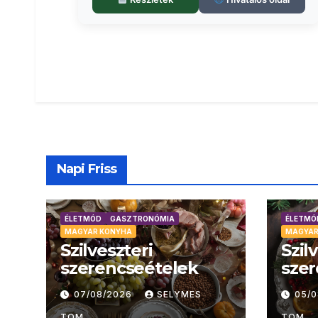
Napi Friss
ÉLETMÓD
GASZTRONÓMIA
ÉLETMÓ
MAGYAR KONYHA
MAGYAR
Szilveszteri
Szil
szerencseételek
szer
07/08/2026
SELYMES
05/
TOM
TOM