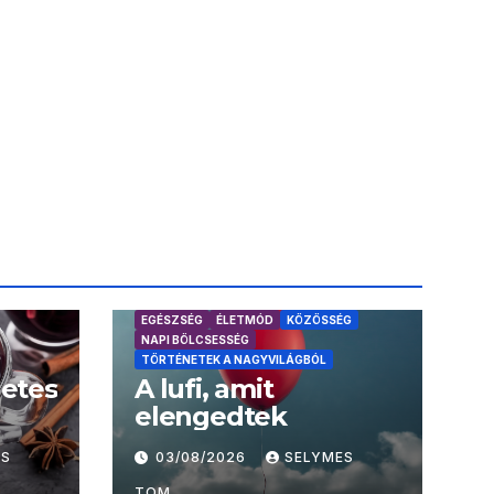
EGÉSZSÉG
ÉLETMÓD
KÖZÖSSÉG
NAPI BÖLCSESSÉG
TÖRTÉNETEK A NAGYVILÁGBÓL
letes
A lufi, amit
elengedtek
ES
03/08/2026
SELYMES
TOM