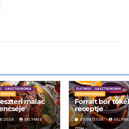
D
GASZTRONÓMIA
ÉLETMÓD
GASZTRONÓMIA
 KONYHA
MAGYAR KONYHA
veszteri malac
Forralt bor töké
encséje
receptje
08/2026
SELYMES
03/08/2026
SELYM
TOM