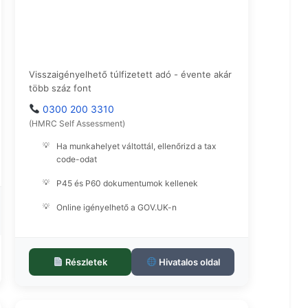
Adóvisszatérítés (Tax
Refund)
Visszaigényelhető túlfizetett adó - évente akár
több száz font
0300 200 3310
(HMRC Self Assessment)
Ha munkahelyet váltottál, ellenőrizd a tax
code-odat
P45 és P60 dokumentumok kellenek
Online igényelhető a GOV.UK-n
Részletek
Hivatalos oldal