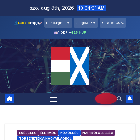
Skip
szo. aug 8th, 2026
10:34:32 AM
to
content
László
napja
Edinburgh 19°C
Glasgow 18°C
Budapest 30°C
1 GBP =
425 HUF
EGÉSZSÉG
ÉLETMÓD
KÖZÖSSÉG
NAPI BÖLCSESSÉG
TÖRTÉNETEK A NAGYVILÁGBÓL