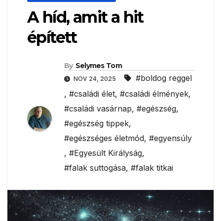
A híd, amit a hit
épített
By
Selymes Tom
#boldog reggel
NOV 24, 2025
,
#családi élet
,
#családi élmények
,
#családi vasárnap
,
#egészség
,
#egészség tippek
,
#egészséges életmód
,
#egyensúly
,
#Egyesült Királyság
,
#falak suttogása
,
#falak titkai