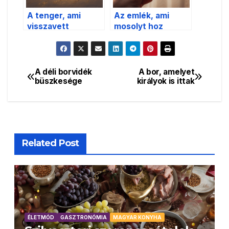
A tenger, ami
Az emlék, ami
visszavett
mosolyt hoz
mindent
A déli borvidék
A bor, amelyet
Bejegyzés
büszkesége
királyok is ittak
navigáció
Related Post
ÉLETMÓD
GASZTRONÓMIA
MAGYAR KONYHA