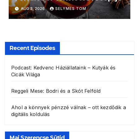
AUG 3, 2026
SELYMES TOM
Recent Episodes
Podcast: Kedvenc Háziállataink – Kutyák és
Cicák Világa
Reggeli Mese: Bodri és a Skót Felföld
Ahol a könnyek pénzzé válnak – ott kezdődik a
digitális koldulás
Mai Szerencse Sütid