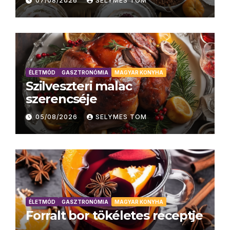
07/08/2026
SELYMES TOM
ÉLETMÓD
GASZTRONÓMIA
MAGYAR KONYHA
Szilveszteri malac
szerencséje
05/08/2026
SELYMES TOM
ÉLETMÓD
GASZTRONÓMIA
MAGYAR KONYHA
Forralt bor tökéletes receptje