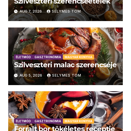
Szilveszteri szerencseételek
AUG 7, 2026
SELYMES TOM
ÉLETMÓD
GASZTRONÓMIA
MAGYAR KONYHA
Szilveszteri malac szerencséje
AUG 5, 2026
SELYMES TOM
ÉLETMÓD
GASZTRONÓMIA
MAGYAR KONYHA
Forralt bor tökéletes receptje