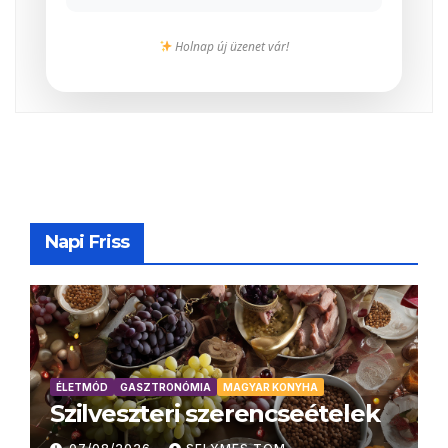
Holnap új üzenet vár!
Napi Friss
ÉLETMÓD
GASZTRONÓMIA
MAGYAR KONYHA
Szilveszteri szerencseételek