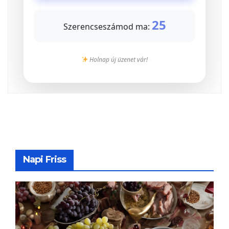
25
Szerencseszámod ma:
Holnap új üzenet vár!
Napi Friss