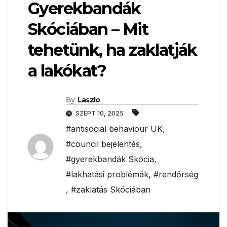
Gyerekbandák
Skóciában – Mit
tehetünk, ha zaklatják
a lakókat?
By
Laszlo
SZEPT 10, 2025
#antisocial behaviour UK
,
#council bejelentés
,
#gyerekbandák Skócia
,
#lakhatási problémák
,
#rendőrség
,
#zaklatás Skóciában