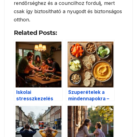
rendőrséghez és a councilhoz fordulj, mert
csak így biztosítható a nyugodt és biztonságos
otthon.
Related Posts:
Iskolai
Szuperételek a
stresszkezelés
mindennapokra –
szülőknek és
mit érdemes
gyerekeknek –
beépíteni az
praktikus tippek
étrendedbe?