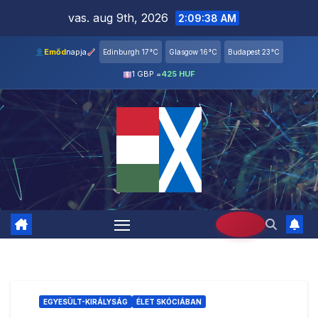
Skip
vas. aug 9th, 2026
2:09:39 AM
to
content
Emőd
napja
Edinburgh 17°C
Glasgow 16°C
Budapest 23°C
1 GBP =
425 HUF
EGYESÜLT-KIRÁLYSÁG
ÉLET SKÓCIÁBAN