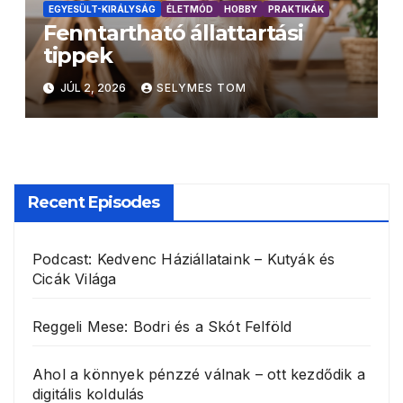
EGYESÜLT-KIRÁLYSÁG
ÉLETMÓD
HOBBY
PRAKTIKÁK
Fenntartható állattartási
tippek
JÚL 2, 2026
SELYMES TOM
Recent Episodes
Podcast: Kedvenc Háziállataink – Kutyák és
Cicák Világa
Reggeli Mese: Bodri és a Skót Felföld
Ahol a könnyek pénzzé válnak – ott kezdődik a
digitális koldulás