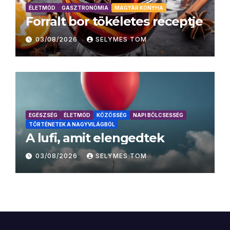
ÉLETMÓD
GASZTRONÓMIA
MAGYAR KONYHA
Forralt bor tökéletes receptje
03/08/2026
SELYMES TOM
EGÉSZSÉG
ÉLETMÓD
KÖZÖSSÉG
NAPI BÖLCSESSÉG
TÖRTÉNETEK A NAGYVILÁGBÓL
A lufi, amit elengedtek
03/08/2026
SELYMES TOM