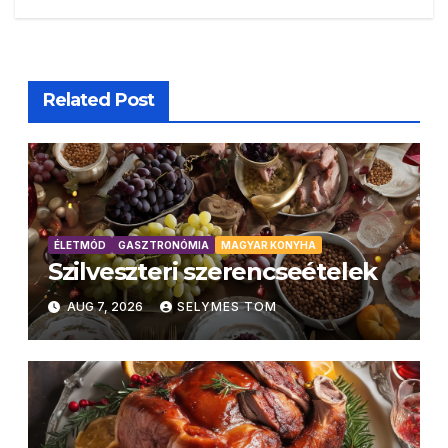
Related Post
ÉLETMÓD
GASZTRONÓMIA
MAGYAR KONYHA
Szilveszteri szerencseételek
AUG 7, 2026
SELYMES TOM