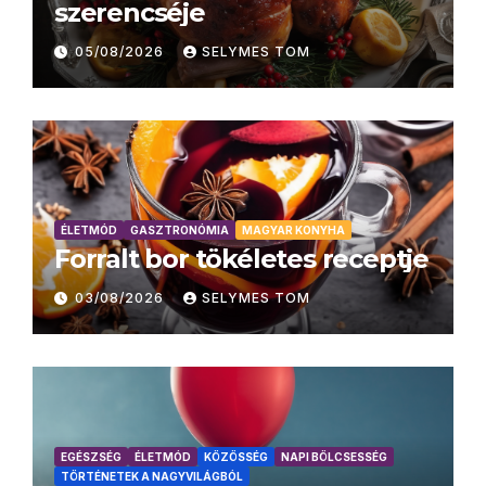
szerencséje
05/08/2026
SELYMES TOM
ÉLETMÓD
GASZTRONÓMIA
MAGYAR KONYHA
Forralt bor tökéletes receptje
03/08/2026
SELYMES TOM
EGÉSZSÉG
ÉLETMÓD
KÖZÖSSÉG
NAPI BÖLCSESSÉG
TÖRTÉNETEK A NAGYVILÁGBÓL