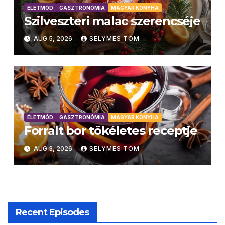
ÉLETMÓD
GASZTRONÓMIA
MAGYAR KONYHA
Szilveszteri malac szerencséje
AUG 5, 2026
SELYMES TOM
ÉLETMÓD
GASZTRONÓMIA
MAGYAR KONYHA
Forralt bor tökéletes receptje
AUG 3, 2026
SELYMES TOM
Recent Episodes