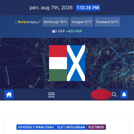
Skip
pén. aug 7th, 2026
1:13:26 PM
to
content
Ibolya
napja
Edinburgh 18°C
Glasgow 15°C
Budapest 36°C
1 GBP =
425 HUF
EGYESÜLT-KIRÁLYSÁG
ÉLET SKÓCIÁBAN
ÉLETMÓD