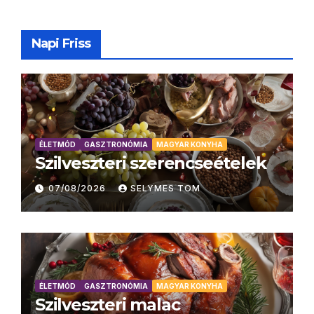
Napi Friss
ÉLETMÓD
GASZTRONÓMIA
MAGYAR KONYHA
Szilveszteri szerencseételek
07/08/2026
SELYMES TOM
ÉLETMÓD
GASZTRONÓMIA
MAGYAR KONYHA
Szilveszteri malac