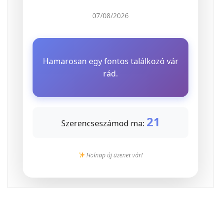
07/08/2026
Hamarosan egy fontos találkozó vár
rád.
21
Szerencseszámod ma:
Holnap új üzenet vár!