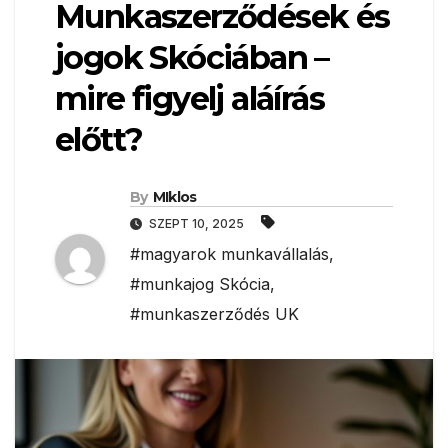
Munkaszerződések és
jogok Skóciában –
mire figyelj aláírás
előtt?
By
MIklos
SZEPT 10, 2025
#magyarok munkavállalás
,
#munkajog Skócia
,
#munkaszerződés UK