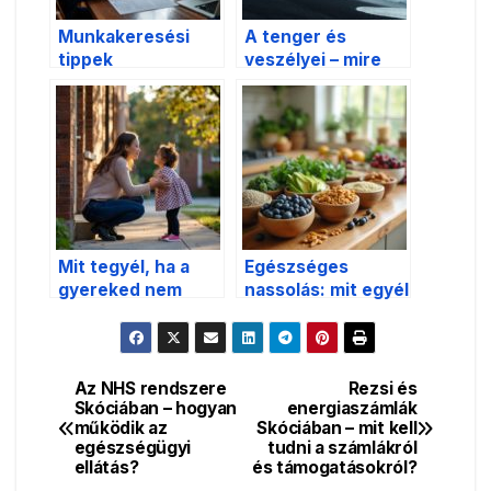
Munkakeresési
A tenger és
tippek
veszélyei – mire
magyaroknak
figyeljünk
Skóciában – hol és
Skóciában?
hogyan érdemes
pályázni?
Mit tegyél, ha a
Egészséges
gyereked nem
nassolás: mit egyél
akar iskolába
chips helyett?
menni? –
gyakorlati
tanácsok
Az NHS rendszere
Rezsi és
Bejegyzés
Skóciában – hogyan
energiaszámlák
működik az
Skóciában – mit kell
navigáció
egészségügyi
tudni a számlákról
ellátás?
és támogatásokról?