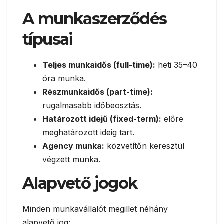
A munkaszerződés
típusai
Teljes munkaidős (full-time):
heti 35–40
óra munka.
Részmunkaidős (part-time):
rugalmasabb időbeosztás.
Határozott idejű (fixed-term):
előre
meghatározott ideig tart.
Agency munka:
közvetítőn keresztül
végzett munka.
Alapvető jogok
Minden munkavállalót megillet néhány
alapvető jog: