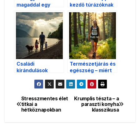
magaddal egy
kezdő túrázóknak
egynapos túrára?
Családi
Természetjárás és
kirándulások
egészség – miért
Skóciában –
tesz jót a
élmények és
testednek és a
hasznos tanácsok
lelkednek?
Stresszmentes élet
Krumplis tészta – a
Bejegyzés
titkai a
paraszti konyha
hétköznapokban
klasszikusa
navigáció