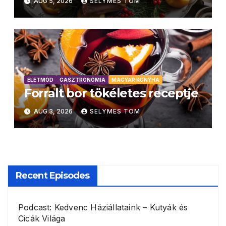
AUG 5, 2026
SELYMES TOM
ÉLETMÓD
GASZTRONÓMIA
MAGYAR KONYHA
Forralt bor tökéletes receptje
AUG 3, 2026
SELYMES TOM
Recent Episodes
Podcast: Kedvenc Háziállataink – Kutyák és
Cicák Világa