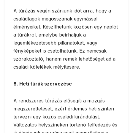
A túrázás végén szánjunk időt arra, hogy a
családtagok megosszanak egymással
élményeiket. Készíthetünk közösen egy naplót
a túrákról, amelybe beírhatjuk a
legemlékezetesebb pillanatokat, vagy
fényképeket is csatolhatunk. Ez nemcsak
szórakoztató, hanem remek lehetőséget ad a
családi kötelékek mélyítésére.
8. Heti túrák szervezése
A rendszeres túrázás elősegíti a mozgás
megszerettetését, ezért érdemes heti szinten
tervezni egy közös családi kirándulást.
Változatos helyszíneken történő felfedezés és
új élmények szerzése segít megerősíteni a