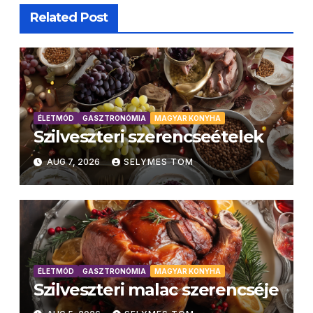
Related Post
ÉLETMÓD
GASZTRONÓMIA
MAGYAR KONYHA
Szilveszteri szerencseételek
AUG 7, 2026
SELYMES TOM
ÉLETMÓD
GASZTRONÓMIA
MAGYAR KONYHA
Szilveszteri malac szerencséje