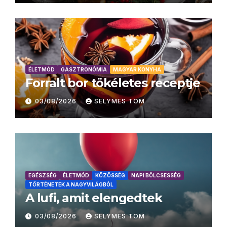
ÉLETMÓD
GASZTRONÓMIA
MAGYAR KONYHA
Forralt bor tökéletes receptje
03/08/2026
SELYMES TOM
EGÉSZSÉG
ÉLETMÓD
KÖZÖSSÉG
NAPI BÖLCSESSÉG
TÖRTÉNETEK A NAGYVILÁGBÓL
A lufi, amit elengedtek
03/08/2026
SELYMES TOM