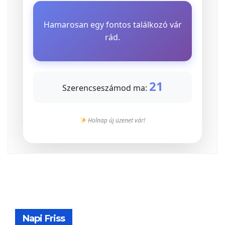
Hamarosan egy fontos találkozó vár
rád.
21
Szerencseszámod ma:
Holnap új üzenet vár!
Napi Friss