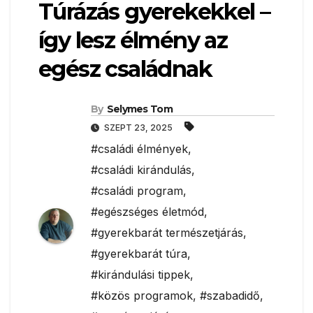
Túrázás gyerekekkel –
így lesz élmény az
egész családnak
By
Selymes Tom
SZEPT 23, 2025
#családi élmények
,
#családi kirándulás
,
#családi program
,
#egészséges életmód
,
#gyerekbarát természetjárás
,
#gyerekbarát túra
,
#kirándulási tippek
,
#közös programok
,
#szabadidő
,