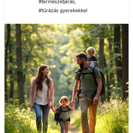
#természetjárás
,
#túrázás gyerekekkel