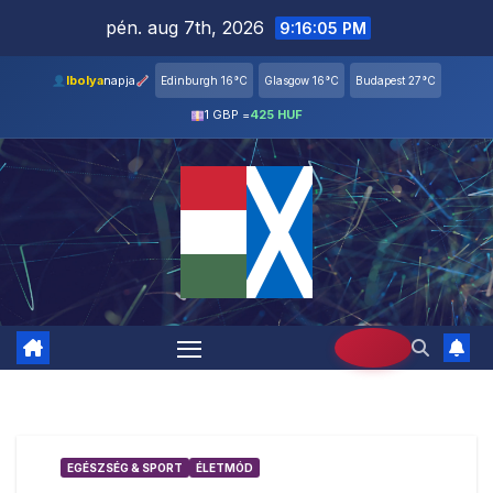
Skip
pén. aug 7th, 2026
9:16:06 PM
to
content
Ibolya
napja
Edinburgh 16°C
Glasgow 16°C
Budapest 27°C
1 GBP =
425 HUF
EGÉSZSÉG & SPORT
ÉLETMÓD