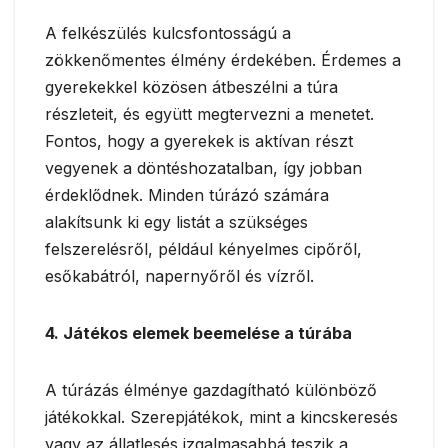
A felkészülés kulcsfontosságú a
zökkenőmentes élmény érdekében. Érdemes a
gyerekekkel közösen átbeszélni a túra
részleteit, és együtt megtervezni a menetet.
Fontos, hogy a gyerekek is aktívan részt
vegyenek a döntéshozatalban, így jobban
érdeklődnek. Minden túrázó számára
alakítsunk ki egy listát a szükséges
felszerelésről, például kényelmes cipőről,
esőkabátról, napernyőről és vízről.
4. Játékos elemek beemelése a túrába
A túrázás élménye gazdagítható különböző
játékokkal. Szerepjátékok, mint a kincskeresés
vagy az állatlesés izgalmasabbá teszik a