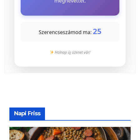
megnevettet.
25
Szerencseszámod ma:
Holnap új üzenet vár!
Napi Friss