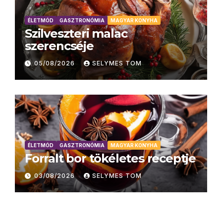
ÉLETMÓD
GASZTRONÓMIA
MAGYAR KONYHA
Szilveszteri malac
szerencséje
05/08/2026
SELYMES TOM
ÉLETMÓD
GASZTRONÓMIA
MAGYAR KONYHA
Forralt bor tökéletes receptje
03/08/2026
SELYMES TOM