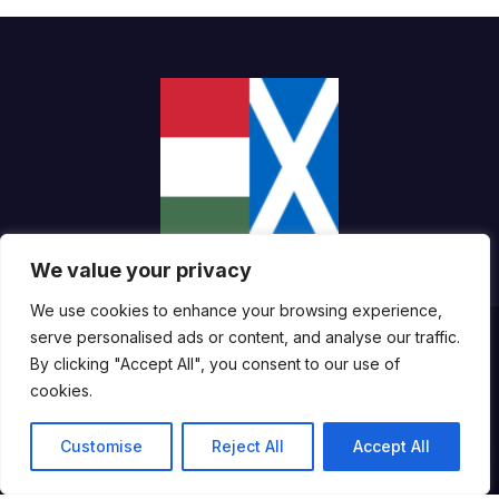
We value your privacy
We use cookies to enhance your browsing experience,
serve personalised ads or content, and analyse our traffic.
Proudly powered by WordPress
|
Theme:
Newsup
by
Themeansar
.
By clicking "Accept All", you consent to our use of
cookies.
About the Website and the Technologies We Use
Customise
Reject All
Accept All
Accessibility Statement
Impresszum
Copyright Notice
Terms of Use
Cookie Policy
Privacy Policy
About Us / Editorial Team
Contact