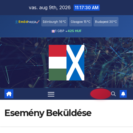
Skip
vas. aug 9th, 2026
11:17:31 AM
to
content
Emőd
napja
Edinburgh 16°C
Glasgow 15°C
Budapest 30°C
1 GBP =
425 HUF
Esemény Beküldése