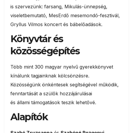
is szervezünk: farsang, Mikulás-ünnepség,
viseletbemutató, MesErdő mesemondó-fesztivál,
Gryllus Vilmos koncert és bábelőadások.
Könyvtár és
közösségépítés
Több mint 300 magyar nyelvű gyerekkönyvet
kínálunk tagjainknak kölcsönzésre.
Közösségünk önkéntesek segítségével működik,
fenntartását a szülők hozzájárulásai
és állami támogatások teszik lehetővé.
Alapítók
Szabó Zsuzsanna
és
Szabóné Rozgonyi