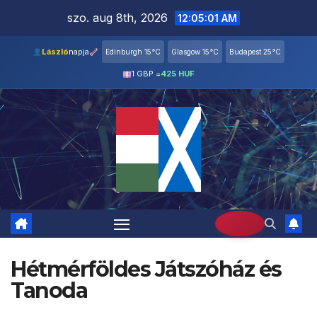
Skip
szo. aug 8th, 2026
12:05:02 AM
to
content
László
napja
Edinburgh 15°C
Glasgow 15°C
Budapest 25°C
1 GBP =
425 HUF
Hétmérföldes Játszóház és
Tanoda