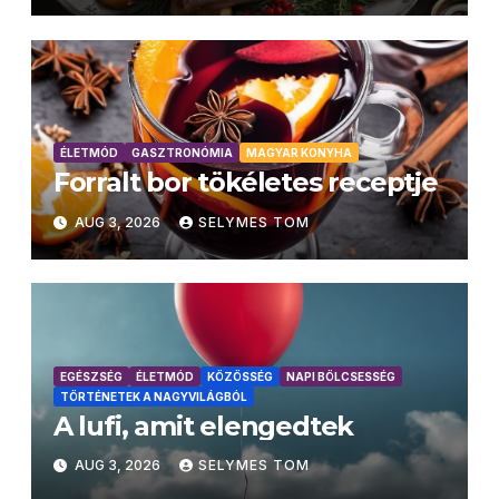
ÉLETMÓD
GASZTRONÓMIA
MAGYAR KONYHA
Forralt bor tökéletes receptje
AUG 3, 2026
SELYMES TOM
EGÉSZSÉG
ÉLETMÓD
KÖZÖSSÉG
NAPI BÖLCSESSÉG
TÖRTÉNETEK A NAGYVILÁGBÓL
A lufi, amit elengedtek
AUG 3, 2026
SELYMES TOM