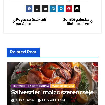
otthon
Pogácsa őszi-téli
Somlói galuska
Bejegyzés
variációk
tökéletesítve
navigáció
Related Post
ÉLETMÓD
GASZTRONÓMIA
MAGYAR KONYHA
Szilveszteri malac szerencséje
AUG 5, 2026
SELYMES TOM