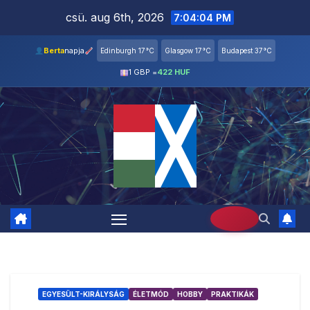
Skip
csü. aug 6th, 2026
7:04:05 PM
to
content
Berta
napja
Edinburgh 17°C
Glasgow 17°C
Budapest 37°C
1 GBP =
422 HUF
EGYESÜLT-KIRÁLYSÁG
ÉLETMÓD
HOBBY
PRAKTIKÁK