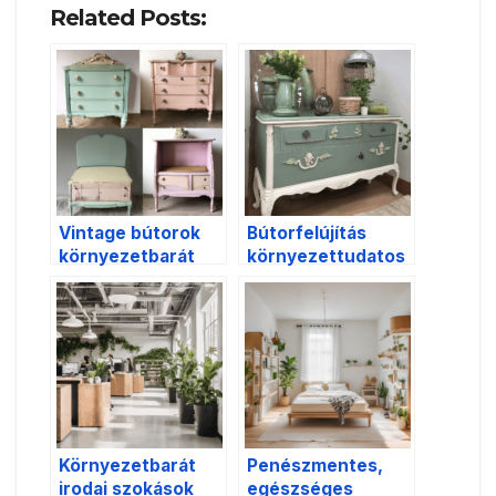
Related Posts:
Vintage bútorok
Bútorfelújítás
környezetbarát
környezettudatos
felújítása
an
Környezetbarát
Penészmentes,
irodai szokások
egészséges