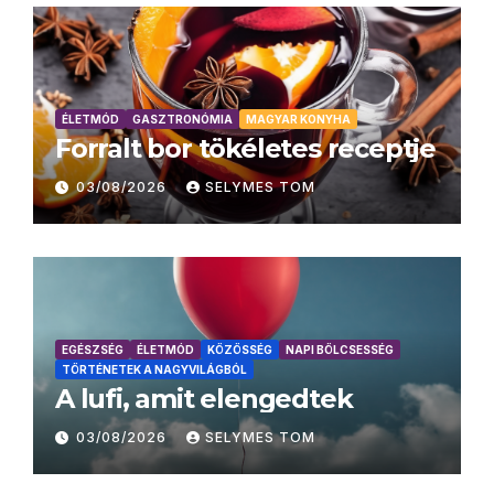
ÉLETMÓD
GASZTRONÓMIA
MAGYAR KONYHA
Forralt bor tökéletes receptje
03/08/2026
SELYMES TOM
EGÉSZSÉG
ÉLETMÓD
KÖZÖSSÉG
NAPI BÖLCSESSÉG
TÖRTÉNETEK A NAGYVILÁGBÓL
A lufi, amit elengedtek
03/08/2026
SELYMES TOM