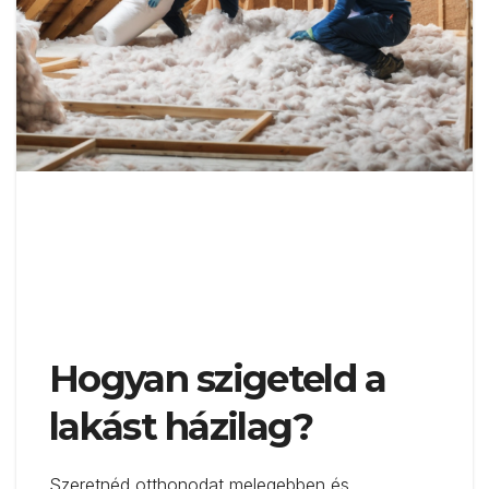
Hogyan szigeteld a
lakást házilag?
Szeretnéd otthonodat melegebben és