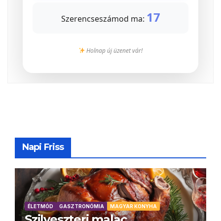
17
Szerencseszámod ma:
Holnap új üzenet vár!
Napi Friss
ÉLETMÓD
GASZTRONÓMIA
MAGYAR KONYHA
Szilveszteri malac