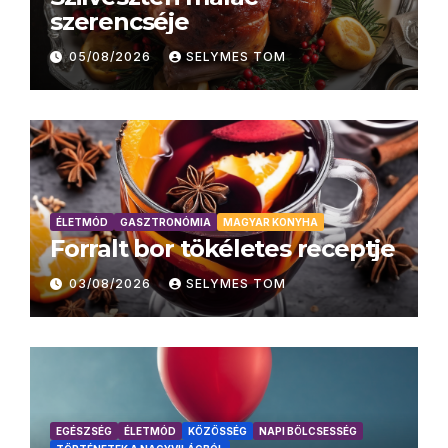
szerencséje
05/08/2026
SELYMES TOM
ÉLETMÓD
GASZTRONÓMIA
MAGYAR KONYHA
Forralt bor tökéletes receptje
03/08/2026
SELYMES TOM
EGÉSZSÉG
ÉLETMÓD
KÖZÖSSÉG
NAPI BÖLCSESSÉG