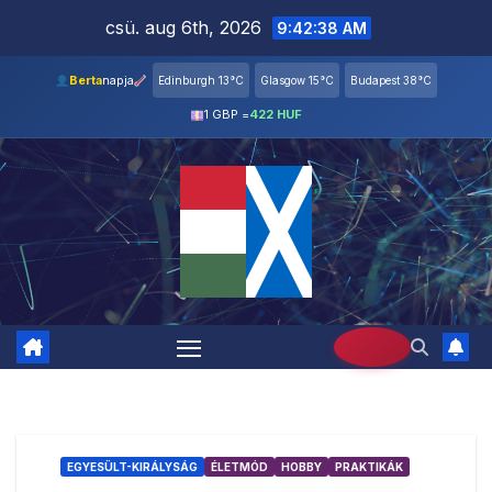
Skip
csü. aug 6th, 2026
9:42:39 AM
to
content
Berta
napja
Edinburgh 13°C
Glasgow 15°C
Budapest 38°C
1 GBP =
422 HUF
EGYESÜLT-KIRÁLYSÁG
ÉLETMÓD
HOBBY
PRAKTIKÁK