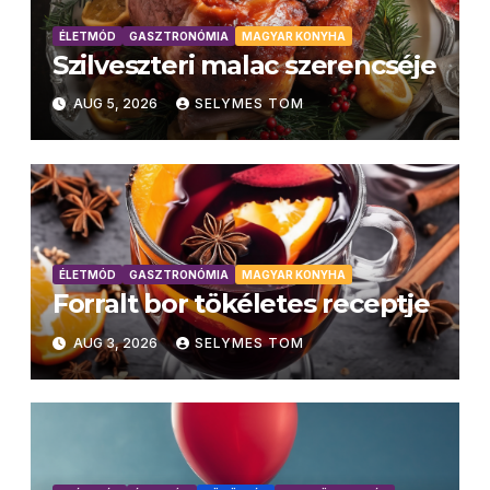
ÉLETMÓD
GASZTRONÓMIA
MAGYAR KONYHA
Szilveszteri malac szerencséje
AUG 5, 2026
SELYMES TOM
ÉLETMÓD
GASZTRONÓMIA
MAGYAR KONYHA
Forralt bor tökéletes receptje
AUG 3, 2026
SELYMES TOM