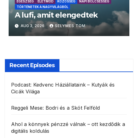
EGÉSZSÉG
ÉLETMÓD
KÖZÖSSÉG
NAPI BÖLCSESSÉG
TÖRTÉNETEK A NAGYVILÁGBÓL
A lufi, amit elengedtek
AUG 3, 2026
SELYMES TOM
Recent Episodes
Podcast: Kedvenc Háziállataink – Kutyák és
Cicák Világa
Reggeli Mese: Bodri és a Skót Felföld
Ahol a könnyek pénzzé válnak – ott kezdődik a
digitális koldulás