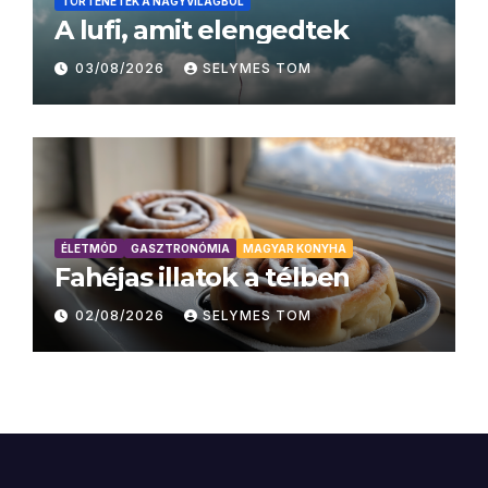
TÖRTÉNETEK A NAGYVILÁGBÓL
A lufi, amit elengedtek
03/08/2026
SELYMES TOM
ÉLETMÓD
GASZTRONÓMIA
MAGYAR KONYHA
Fahéjas illatok a télben
02/08/2026
SELYMES TOM