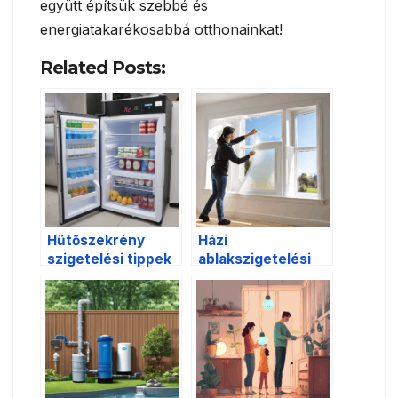
együtt építsük szebbé és
energiatakarékosabbá otthonainkat!
Related Posts:
Hűtőszekrény
Házi
szigetelési tippek
ablakszigetelési
praktikák