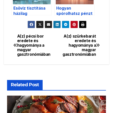
Esővíz tisztítása
Hogyan
házilag
spórolhatsz pénzt
az
energiatakarékoss
ággal?
A(z) pécsi bor
A(z) szürkebarát
Bejegyzés
eredete és
eredete és
hagyománya a
hagyománya a
navigáció
magyar
magyar
gasztronómiában
gasztronómiában
Related Post