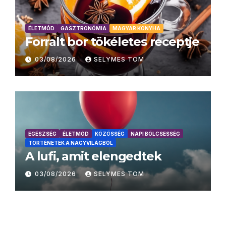
ÉLETMÓD
GASZTRONÓMIA
MAGYAR KONYHA
Forralt bor tökéletes receptje
03/08/2026
SELYMES TOM
EGÉSZSÉG
ÉLETMÓD
KÖZÖSSÉG
NAPI BÖLCSESSÉG
TÖRTÉNETEK A NAGYVILÁGBÓL
A lufi, amit elengedtek
03/08/2026
SELYMES TOM