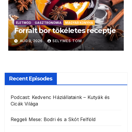
ÉLETMÓD
GASZTRONÓMIA
MAGYAR KONYHA
Forralt bor tökéletes receptje
AUG 3, 2026
SELYMES TOM
Recent Episodes
Podcast: Kedvenc Háziállataink – Kutyák és
Cicák Világa
Reggeli Mese: Bodri és a Skót Felföld