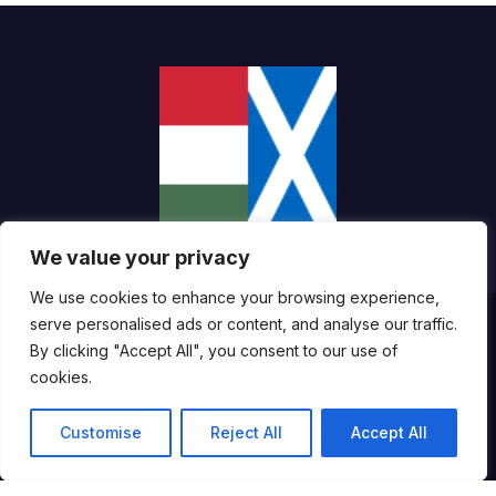
We value your privacy
We use cookies to enhance your browsing experience,
serve personalised ads or content, and analyse our traffic.
Proudly powered by WordPress
|
Theme:
Newsup
by
Themeansar
.
By clicking "Accept All", you consent to our use of
cookies.
About the Website and the Technologies We Use
Customise
Reject All
Accept All
Accessibility Statement
Impresszum
Copyright Notice
Terms of Use
Cookie Policy
Privacy Policy
About Us / Editorial Team
Contact