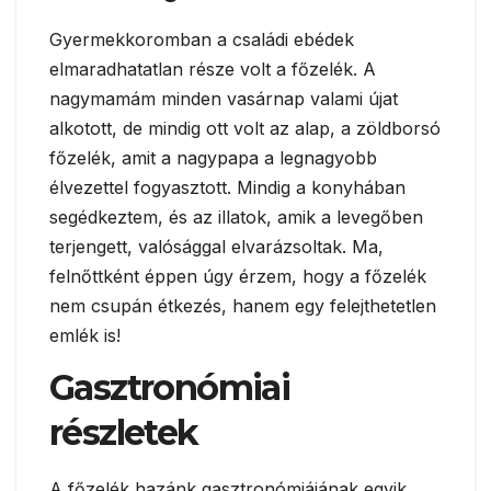
Gyermekkoromban a családi ebédek
elmaradhatatlan része volt a főzelék. A
nagymamám minden vasárnap valami újat
alkotott, de mindig ott volt az alap, a zöldborsó
főzelék, amit a nagypapa a legnagyobb
élvezettel fogyasztott. Mindig a konyhában
segédkeztem, és az illatok, amik a levegőben
terjengett, valósággal elvarázsoltak. Ma,
felnőttként éppen úgy érzem, hogy a főzelék
nem csupán étkezés, hanem egy felejthetetlen
emlék is!
Gasztronómiai
részletek
A főzelék hazánk gasztronómiájának egyik