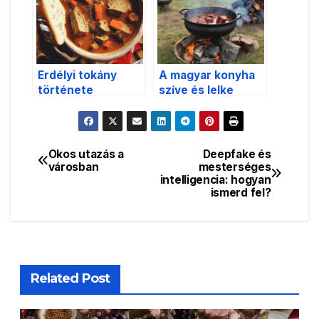
Erdélyi tokány
A magyar konyha
története
szíve és lelke
Okos utazás a
Deepfake és
Bejegyzés
városban
mesterséges
intelligencia: hogyan
navigáció
ismerd fel?
Related Post