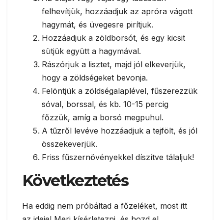
felhevítjük, hozzáadjuk az apróra vágott
hagymát, és üvegesre pirítjuk.
Hozzáadjuk a zöldborsót, és egy kicsit
sütjük együtt a hagymával.
Rászórjuk a lisztet, majd jól elkeverjük,
hogy a zöldségeket bevonja.
Felöntjük a zöldségalaplével, fűszerezzük
sóval, borssal, és kb. 10-15 percig
főzzük, amíg a borsó megpuhul.
A tűzről levéve hozzáadjuk a tejfölt, és jól
összekeverjük.
Friss fűszernövényekkel díszítve tálaljuk!
Következtetés
Ha eddig nem próbáltad a főzeléket, most itt
az ideje! Merj kísérletezni, és hozd el