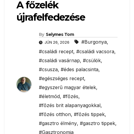
A főzelék
újrafelfedezése
By
Selymes Tom
#Burgonya
,
JÚN 26, 2026
#családi recept
,
#családi vacsora
,
#családi vasárnap
,
#csülök
,
#csusza
,
#édes palacsinta
,
#egészséges recept
,
#egyszerű magyar ételek
,
#életmód
,
#főzés
,
#főzés brit alapanyagokkal
,
#főzés otthon
,
#főzés tippek
,
#gasztro élmény
,
#gasztro tippek
,
#Gasztronomia