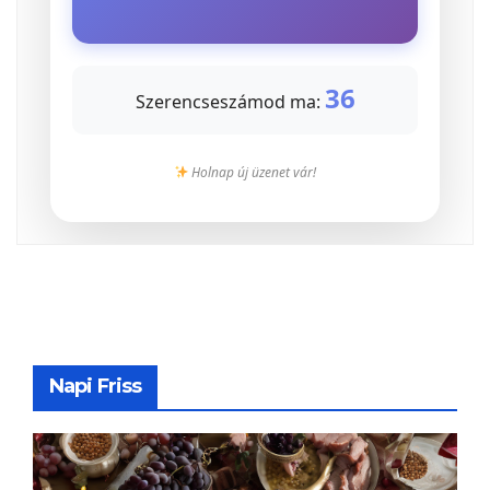
36
Szerencseszámod ma:
Holnap új üzenet vár!
Napi Friss