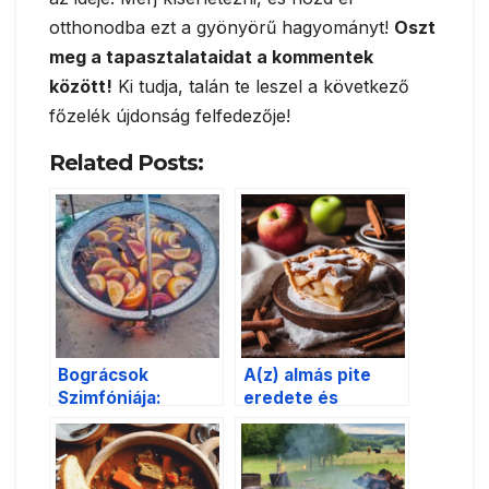
otthonodba ezt a gyönyörű hagyományt!
Oszt
meg a tapasztalataidat a kommentek
között!
Ki tudja, talán te leszel a következő
főzelék újdonság felfedezője!
Related Posts:
Bográcsok
A(z) almás pite
Szimfóniája:
eredete és
Portobellói Magyar
hagyománya a
Gasztroünnep
magyar
gasztronómiában