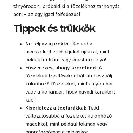
tányérodon, próbáld ki a főzelékhez tarhonyát
adni – az egy igazi felfedezés!
Tippek és trükkök
Ne félj az új ízektől:
Keverd a
megszokott zöldségeket újakkal, mint
például cukkini vagy édesburgonya!
Fűszerezés, ahogy szeretnéd:
A
főzelékek ízesítésekor bátran használj
különböző fűszereket, mint a gyömbér
vagy a koriander, hogy egyedi karaktert
kapj!
Kísérletezz a textúrákkal:
Tedd
változatosabbá a főzeléket különböző
magokkal, mint például tökmag vagy
napraforgómag a tálaláskor.