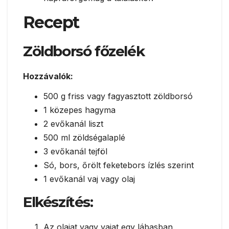
Recept
Zöldborsó főzelék
Hozzávalók:
500 g friss vagy fagyasztott zöldborsó
1 közepes hagyma
2 evőkanál liszt
500 ml zöldségalaplé
3 evőkanál tejföl
Só, bors, őrölt feketebors ízlés szerint
1 evőkanál vaj vagy olaj
Elkészítés:
Az olajat vagy vajat egy lábasban