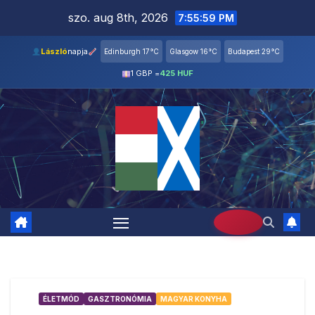
Skip
szo. aug 8th, 2026
7:56:00 PM
to
content
László
napja
Edinburgh 17°C
Glasgow 16°C
Budapest 29°C
1 GBP =
425 HUF
ÉLETMÓD
GASZTRONÓMIA
MAGYAR KONYHA