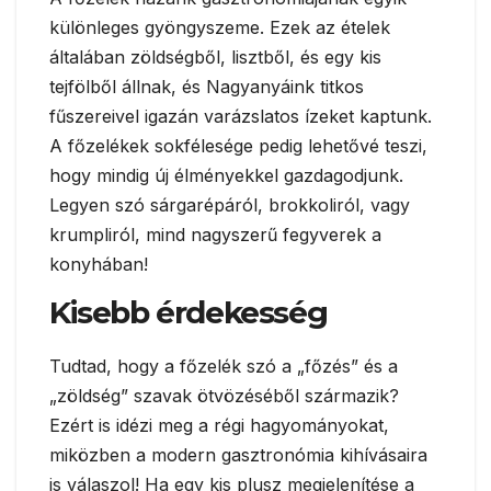
különleges gyöngyszeme. Ezek az ételek
általában zöldségből, lisztből, és egy kis
tejfölből állnak, és Nagyanyáink titkos
fűszereivel igazán varázslatos ízeket kaptunk.
A főzelékek sokfélesége pedig lehetővé teszi,
hogy mindig új élményekkel gazdagodjunk.
Legyen szó sárgarépáról, brokkoliról, vagy
krumpliról, mind nagyszerű fegyverek a
konyhában!
Kisebb érdekesség
Tudtad, hogy a főzelék szó a „főzés” és a
„zöldség” szavak ötvözéséből származik?
Ezért is idézi meg a régi hagyományokat,
miközben a modern gasztronómia kihívásaira
is válaszol! Ha egy kis plusz megjelenítése a