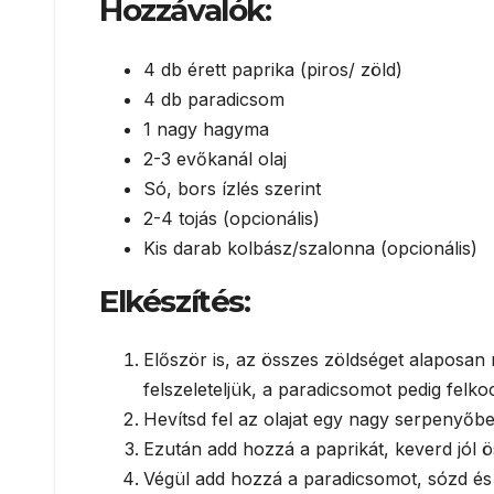
Hozzávalók:
4 db érett paprika (piros/ zöld)
4 db paradicsom
1 nagy hagyma
2-3 evőkanál olaj
Só, bors ízlés szerint
2-4 tojás (opcionális)
Kis darab kolbász/szalonna (opcionális)
Elkészítés:
Először is, az összes zöldséget alaposa
felszeleteljük, a paradicsomot pedig felk
Hevítsd fel az olajat egy nagy serpenyőb
Ezután add hozzá a paprikát, keverd jól ö
Végül add hozzá a paradicsomot, sózd és 