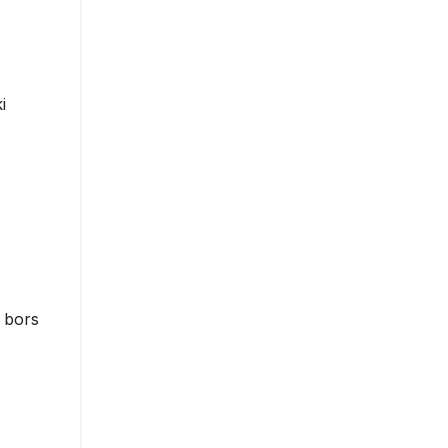
i
 bors