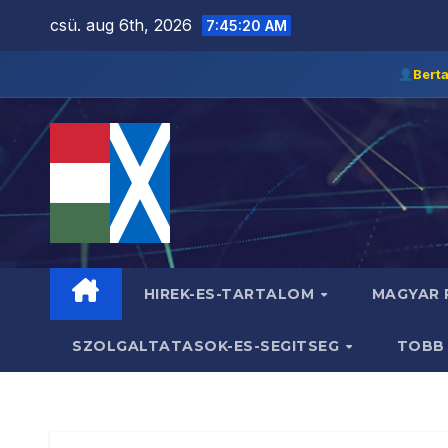
Skip
csü. aug 6th, 2026
7:45:22 AM
to
content
Bert
HIREK-ES-TARTALOM
MAGYAR
SZOLGALTATASOK-ES-SEGITSEG
TOB