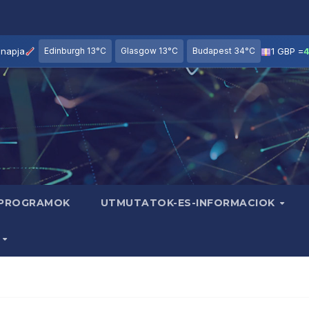
a
napja
Edinburgh 13°C
Glasgow 13°C
Budapest 34°C
1 GBP =
 PROGRAMOK
UTMUTATOK-ES-INFORMACIOK
B