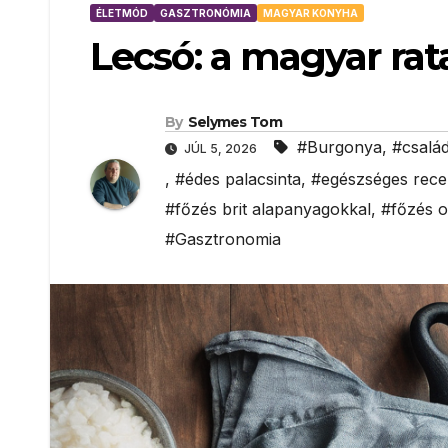
ÉLETMÓD
GASZTRONÓMIA
MAGYAR KONYHA
Lecsó: a magyar rata
By
Selymes Tom
#Burgonya
,
#család
JÚL 5, 2026
,
#édes palacsinta
,
#egészséges rece
#főzés brit alapanyagokkal
,
#főzés o
#Gasztronomia