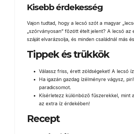
Kisebb érdekesség
Vajon tudtad, hogy a lecsó szót a magyar „lecs
„szórványosan” főzött ételt jelent? A lecsó az 
száját elvarázsolja, és minden családnál más és
Tippek és trükkök
Válassz friss, érett zöldségeket! A lecsó
Ha igazán gazdag ízélményre vágysz, pirí
paradicsomot.
Kísérletezz különböző fűszerekkel, mint 
az extra íz érdekében!
Recept