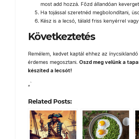
most add hozzá. Főzd állandóan keverget
Ha tojással szeretnéd megbolondítani, üsd
Kész is a lecsó, tálald friss kenyérrel vag
Következtetés
Remélem, kedvet kaptál ehhez az ínycsiklandó m
érdemes megosztani.
Oszd meg velünk a tapa
készíted a lecsót!
„`
Related Posts: