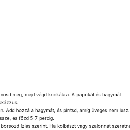
n mosd meg, majd vágd kockákra. A paprikát és hagymát
ockázzuk.
en. Add hozzá a hagymát, és pirítsd, amíg üveges nem lesz.
ssze, és főzd 5-7 percig.
borsozd ízlés szerint. Ha kolbászt vagy szalonnát szeretné