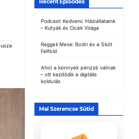
Recent Episodes
Podcast: Kedvenc Háziállataink
– Kutyák és Cicák Világa
Reggeli Mese: Bodri és a Skót
susza
Felföld
Ahol a könnyek pénzzé válnak
– ott kezdődik a digitális
koldulás
Mai Szerencse Sütid