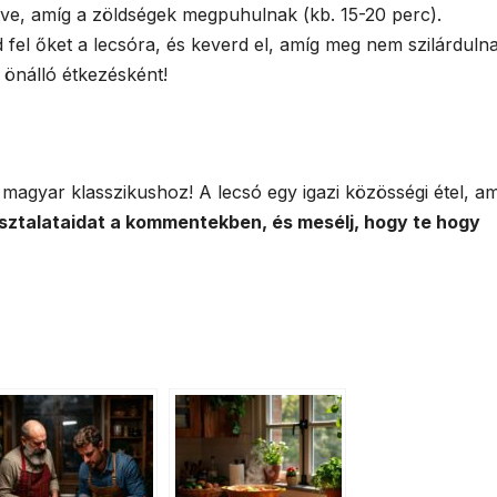
ve, amíg a zöldségek megpuhulnak (kb. 15-20 perc).
 fel őket a lecsóra, és keverd el, amíg meg nem szilárdulna
y önálló étkezésként!
agyar klasszikushoz! A lecsó egy igazi közösségi étel, am
sztalataidat a kommentekben, és mesélj, hogy te hogy