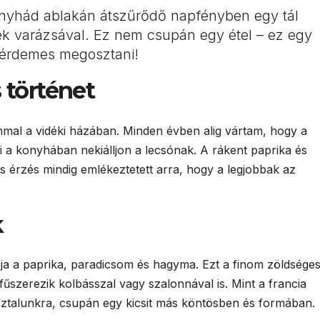
konyhád ablakán átszűrődő napfényben egy tál
nek varázsával. Ez nem csupán egy étel – ez egy
érdemes megosztani!
 történet
al a vidéki házában. Minden évben alig vártam, hogy a
 a konyhában nekiálljon a lecsónak. A rákent paprika és
ies érzés mindig emlékeztetett arra, hogy a legjobbak az
k
pja a paprika, paradicsom és hagyma. Ezt a finom zöldsége
fűszerezik kolbásszal vagy szalonnával is. Mint a francia
z asztalunkra, csupán egy kicsit más köntösben és formában.