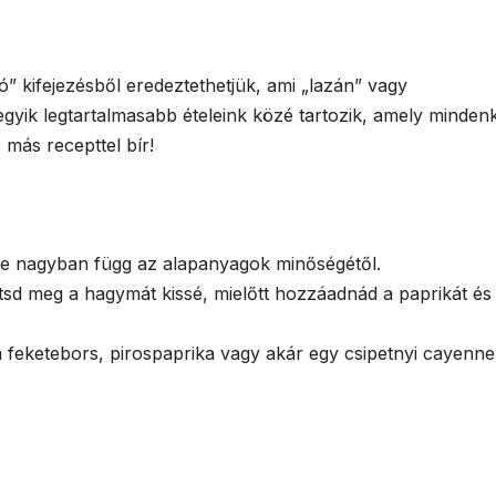
ó” kifejezésből eredeztethetjük, ami „lazán” vagy
egyik legtartalmasabb ételeink közé tartozik, amely mindenk
 más recepttel bír!
 íze nagyban függ az alapanyagok minőségétől.
tsd meg a hagymát kissé, mielőtt hozzáadnád a paprikát és
a feketebors, pirospaprika vagy akár egy csipetnyi cayenne