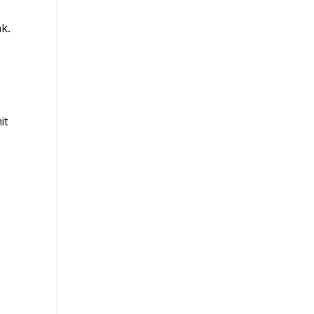
k.
it