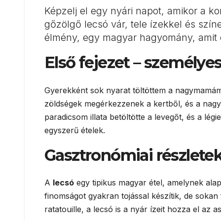
Képzelj el egy nyári napot, amikor a 
gőzölgő lecsó vár, tele ízekkel és szí
élmény, egy magyar hagyomány, amit 
Első fejezet – személyes
Gyerekként sok nyarat töltöttem a nagymamámm
zöldségek megérkezzenek a kertből, és a nagyi
paradicsom illata betöltötte a levegőt, és a lég
egyszerű ételek.
Gasztronómiai részlete
A
lecsó
egy tipikus magyar étel, amelynek ala
finomságot gyakran tojással készítik, de sokan 
ratatouille, a lecsó is a nyár ízeit hozza el a