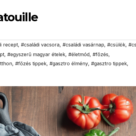
touille
i recept
,
#családi vacsora
,
#családi vasárnap
,
#csülök
,
#c
pt
,
#egyszerű magyar ételek
,
#életmód
,
#főzés
,
tthon
,
#főzés tippek
,
#gasztro élmény
,
#gasztro tippek
,