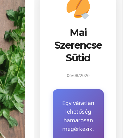
Mai
Szerencse
Sütid
06/08/2026
Egy váratlan
lehetőség
hamarosan
megérkezik.