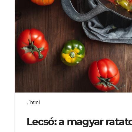
„`html
Lecsó: a magyar ratato