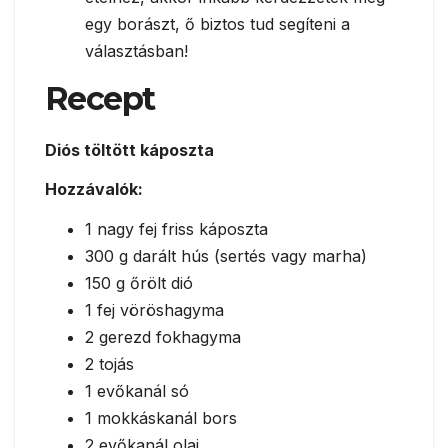
egy borászt, ő biztos tud segíteni a
választásban!
Recept
Diós töltött káposzta
Hozzávalók:
1 nagy fej friss káposzta
300 g darált hús (sertés vagy marha)
150 g őrölt dió
1 fej vöröshagyma
2 gerezd fokhagyma
2 tojás
1 evőkanál só
1 mokkáskanál bors
2 evőkanál olaj