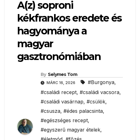
A(z) soproni
kékfrankos eredete és
hagyománya a
magyar
gasztronómiában
By
Selymes Tom
#Burgonya
,
MÁRC 16, 2026
#családi recept
,
#családi vacsora
,
#családi vasárnap
,
#csülök
,
#csusza
,
#édes palacsinta
,
#egészséges recept
,
#egyszerű magyar ételek
,
#életmód
,
#főzés
,