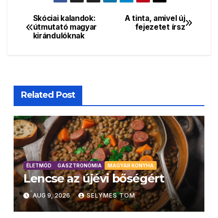
története és
gasztronómiában
receptje
Skóciai kalandok:
A tinta, amivel új
Bejegyzés
útmutató magyar
fejezetet írsz
kirándulóknak
navigáció
Related Post
ÉLETMÓD
GASZTRONÓMIA
MAGYAR KONYHA
Lencse az újévi bőségért
AUG 9, 2026
SELYMES TOM