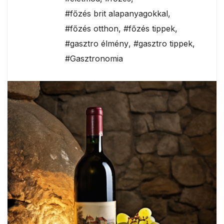
#főzés brit alapanyagokkal
,
#főzés otthon
,
#főzés tippek
,
#gasztro élmény
,
#gasztro tippek
,
#Gasztronomia