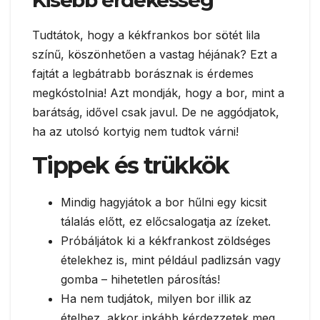
Kisebb érdekesség
Tudtátok, hogy a kékfrankos bor sötét lila
színű, köszönhetően a vastag héjának? Ezt a
fajtát a legbátrabb borásznak is érdemes
megkóstolnia! Azt mondják, hogy a bor, mint a
barátság, idővel csak javul. De ne aggódjatok,
ha az utolsó kortyig nem tudtok várni!
Tippek és trükkök
Mindig hagyjátok a bor hűlni egy kicsit
tálalás előtt, ez előcsalogatja az ízeket.
Próbáljátok ki a kékfrankost zöldséges
ételekhez is, mint például padlizsán vagy
gomba – hihetetlen párosítás!
Ha nem tudjátok, milyen bor illik az
ételhez, akkor inkább kérdezzetek meg