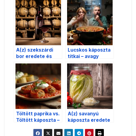
A(z) szekszárdi
Lucskos káposzta
bor eredete és
titkai – avagy
hagyománya a
hogyan menekül a
magyar
szomszéd, amikor
gasztronómiában
megérzi a szagát
Töltött paprika vs.
A(z) savanyú
Töltött káposzta –
káposzta eredete
két magyar
és hagyománya a
klasszikus
magyar