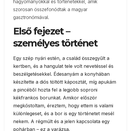
hagyományokkal és történetekkel, amik
szorosan összefonódtak a magyar
gasztronómiával.
Első fejezet –
személyes történet
Egy szép nyári estén, a család összegyűlt a
kertben, és a hangulat tele volt nevetéssel és
beszélgetésekkel. Édesanyám a konyhában
készítette a diós töltött káposztát, míg apukám
a pincéből hozta fel a legjobb soproni
kékfrankos borunkat. Amikor először
megkóstoltam, éreztem, hogy ettem is valami
különlegeset, és a bor is egy történetet mesél
nekem. A régmúlt és a jelen kapcsolata egy
pohárban – ez a varázsa.