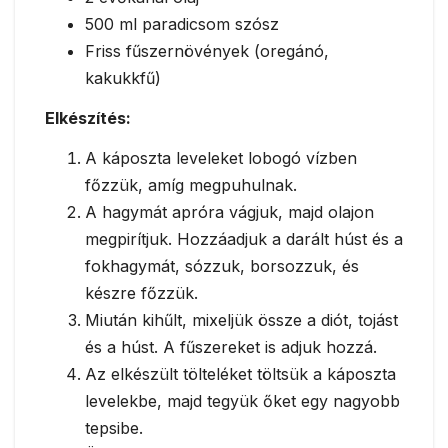
500 ml paradicsom szósz
Friss fűszernövények (oregánó,
kakukkfű)
Elkészítés:
A káposzta leveleket lobogó vízben
főzzük, amíg megpuhulnak.
A hagymát apróra vágjuk, majd olajon
megpirítjuk. Hozzáadjuk a darált húst és a
fokhagymát, sózzuk, borsozzuk, és
készre főzzük.
Miután kihűlt, mixeljük össze a diót, tojást
és a húst. A fűszereket is adjuk hozzá.
Az elkészült tölteléket töltsük a káposzta
levelekbe, majd tegyük őket egy nagyobb
tepsibe.