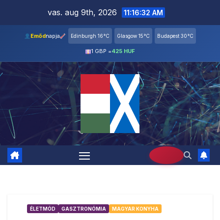
Skip
vas. aug 9th, 2026
11:16:33 AM
to
content
Emőd
napja
Edinburgh 16°C
Glasgow 15°C
Budapest 30°C
1 GBP =
425 HUF
ÉLETMÓD
GASZTRONÓMIA
MAGYAR KONYHA