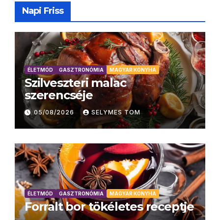
Napi Friss
ÉLETMÓD
GASZTRONÓMIA
MAGYAR KONYHA
Szilveszteri malac
szerencséje
05/08/2026
SELYMES TOM
ÉLETMÓD
GASZTRONÓMIA
MAGYAR KONYHA
Forralt bor tökéletes receptje