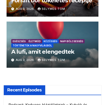
Forralt bor tökéletes receptje
AUG 3, 2026
SELYMES TOM
EGÉSZSÉG
ÉLETMÓD
KÖZÖSSÉG
NAPI BÖLCSESSÉG
TÖRTÉNETEK A NAGYVILÁGBÓL
A lufi, amit elengedtek
AUG 3, 2026
SELYMES TOM
Recent Episodes
Podcast: Kedvenc Háziállataink – Kutyák és