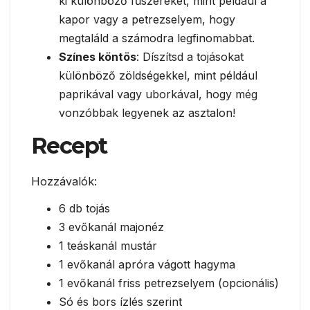
ki különböző fűszereket, mint például a
kapor vagy a petrezselyem, hogy
megtaláld a számodra legfinomabbat.
Színes köntös
: Díszítsd a tojásokat
különböző zöldségekkel, mint például
paprikával vagy uborkával, hogy még
vonzóbbak legyenek az asztalon!
Recept
Hozzávalók:
6 db tojás
3 evőkanál majonéz
1 teáskanál mustár
1 evőkanál apróra vágott hagyma
1 evőkanál friss petrezselyem (opcionális)
Só és bors ízlés szerint