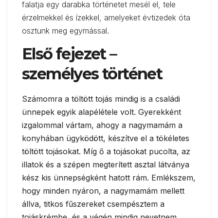
falatja egy darabka történetet mesél el, tele
érzelmekkel és ízekkel, amelyeket évtizedek óta
osztunk meg egymással.
Első fejezet –
személyes történet
Számomra a töltött tojás mindig is a családi
ünnepek egyik alapélétele volt. Gyerekként
izgalommal vártam, ahogy a nagymamám a
konyhában ügyködött, készítve el a tökéletes
töltött tojásokat. Míg ő a tojásokat pucolta, az
illatok és a szépen megterített asztal látványa
kész kis ünnepségként hatott rám. Emlékszem,
hogy minden nyáron, a nagymamám mellett
állva, titkos fűszereket csempésztem a
tojáskrémbe, és a végén mindig nevetnem