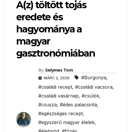
A(z) töltött tojás
eredete és
hagyománya a
magyar
gasztronómiában
By
Selymes Tom
#Burgonya
,
MÁRC 2, 2026
#családi recept
,
#családi vacsora
,
#családi vasárnap
,
#csülök
,
#csusza
,
#édes palacsinta
,
#egészséges recept
,
#egyszerű magyar ételek
,
#életmód
,
#főzés
,