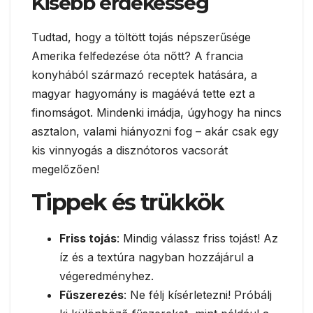
Kisebb érdekesség
Tudtad, hogy a töltött tojás népszerűsége
Amerika felfedezése óta nőtt? A francia
konyhából származó receptek hatására, a
magyar hagyomány is magáévá tette ezt a
finomságot. Mindenki imádja, úgyhogy ha nincs
asztalon, valami hiányozni fog – akár csak egy
kis vinnyogás a disznótoros vacsorát
megelőzően!
Tippek és trükkök
Friss tojás
: Mindig válassz friss tojást! Az
íz és a textúra nagyban hozzájárul a
végeredményhez.
Fűszerezés
: Ne félj kísérletezni! Próbálj