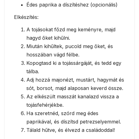
Édes paprika a díszítéshez (opcionális)
Elkészítés:
A tojásokat főzd meg keményre, majd
hagyd őket kihűlni.
Miután kihűltek, pucold meg őket, és
hosszában vágd félbe.
Kopogtasd ki a tojássárgáját, és tedd egy
tálba.
Adj hozzá majonézt, mustárt, hagymát és
sót, borsot, majd alaposan keverd össze.
Az elkészült masszát kanalazd vissza a
tojásfehérjékbe.
Ha szeretnéd, szórd meg édes
paprikával, és díszítsd petrezselyemmel.
Tálald hűtve, és élvezd a családoddal!