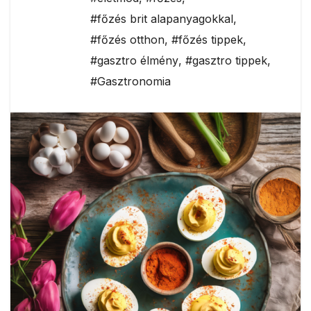
#főzés brit alapanyagokkal
,
#főzés otthon
,
#főzés tippek
,
#gasztro élmény
,
#gasztro tippek
,
#Gasztronomia