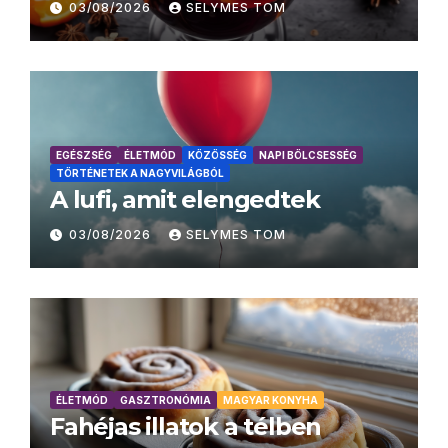
03/08/2026
SELYMES TOM
EGÉSZSÉG
ÉLETMÓD
KÖZÖSSÉG
NAPI BÖLCSESSÉG
TÖRTÉNETEK A NAGYVILÁGBÓL
A lufi, amit elengedtek
03/08/2026
SELYMES TOM
ÉLETMÓD
GASZTRONÓMIA
MAGYAR KONYHA
Fahéjas illatok a télben