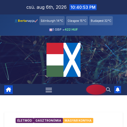
Skip
csü. aug 6th, 2026
10:40:54 PM
to
content
Berta
napja
Edinburgh 14°C
Glasgow 15°C
Budapest 32°C
1 GBP =
422 HUF
ÉLETMÓD
GASZTRONÓMIA
MAGYAR KONYHA