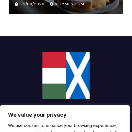
02/08/2026
SELYMES TOM
We value your privacy
Proudly powered by WordPress
|
Theme:
Newsup
by
Themeansar
.
We use cookies to enhance your browsing experience,