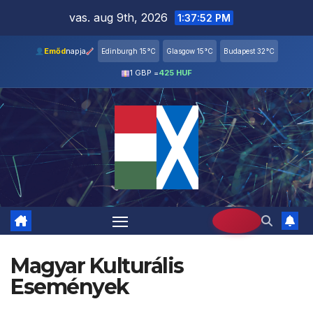
Skip
vas. aug 9th, 2026
1:37:52 PM
to
content
Emőd
napja
Edinburgh 15°C
Glasgow 15°C
Budapest 32°C
1 GBP =
425 HUF
Magyar Kulturális
Események