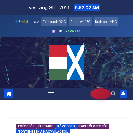
Skip
vas. aug 9th, 2026
6:52:03 AM
to
content
Emőd
napja
Edinburgh 15°C
Glasgow 14°C
Budapest 24°C
1 GBP =
425 HUF
EGÉSZSÉG
ÉLETMÓD
KÖZÖSSÉG
NAPI BÖLCSESSÉG
TÖRTÉNETEK A NAGYVILÁGBÓL