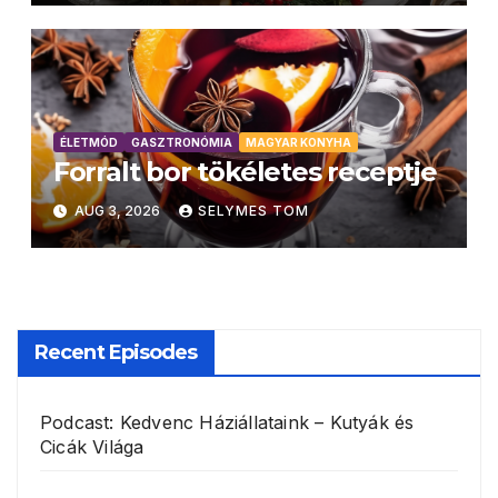
ÉLETMÓD
GASZTRONÓMIA
MAGYAR KONYHA
Forralt bor tökéletes receptje
AUG 3, 2026
SELYMES TOM
Recent Episodes
Podcast: Kedvenc Háziállataink – Kutyák és
Cicák Világa