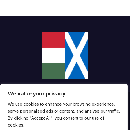
We value your privacy
Proudly powered by WordPress
|
Theme:
Newsup
by
Themeansar
.
We use cookies to enhance your browsing experience,
serve personalised ads or content, and analyse our traffic.
About the Website and the Technologies We Use
By clicking "Accept All", you consent to our use of
cookies.
Accessibility Statement
Impresszum
Copyright Notice
Terms of Use