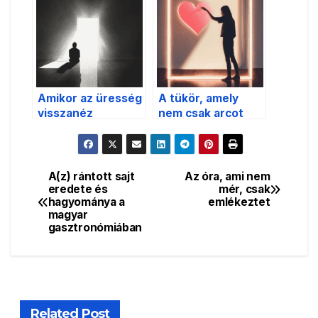
Amikor az üresség
A tükör, amely
visszanéz
nem csak arcot
mutat
A(z) rántott sajt
Az óra, ami nem
Bejegyzés
eredete és
mér, csak
hagyománya a
emlékeztet
navigáció
magyar
gasztronómiában
Related Post