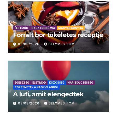
ÉLETMÓD
GASZTRONÓMIA
MAGYAR KONYHA
Forralt bor tökéletes receptje
03/08/2026
SELYMES TOM
EGÉSZSÉG
ÉLETMÓD
KÖZÖSSÉG
NAPI BÖLCSESSÉG
TÖRTÉNETEK A NAGYVILÁGBÓL
A lufi, amit elengedtek
03/08/2026
SELYMES TOM