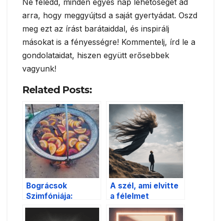
Ne feledd, minden egyes nap lehetőséget ad
arra, hogy meggyújtsd a saját gyertyádat. Oszd
meg ezt az írást barátaiddal, és inspirálj
másokat is a fényességre! Kommentelj, írd le a
gondolataidat, hiszen együtt erősebbek
vagyunk!
Related Posts:
Bográcsok
A szél, ami elvitte
Szimfóniája:
a félelmet
Portobellói Magyar
Gasztroünnep