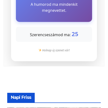
A humorod ma mindenkit
megnevettet.
25
Szerencseszámod ma:
Holnap új üzenet vár!
Napi Friss