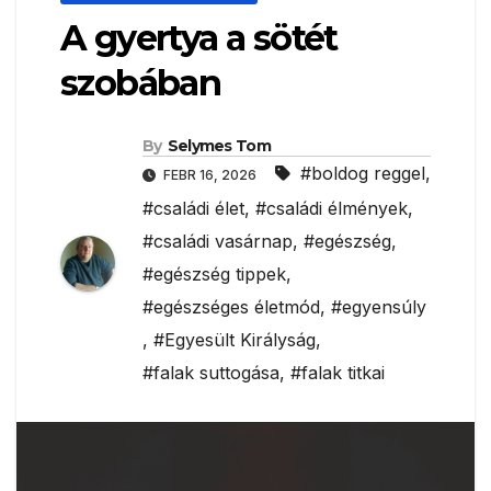
A gyertya a sötét
szobában
By
Selymes Tom
#boldog reggel
,
FEBR 16, 2026
#családi élet
,
#családi élmények
,
#családi vasárnap
,
#egészség
,
#egészség tippek
,
#egészséges életmód
,
#egyensúly
,
#Egyesült Királyság
,
#falak suttogása
,
#falak titkai