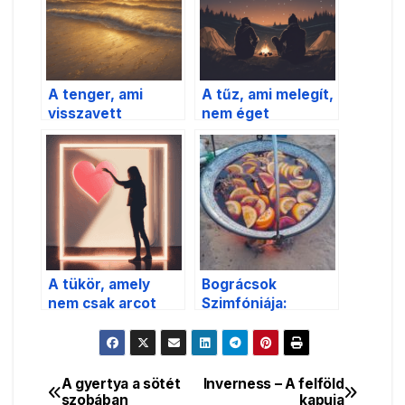
A tenger, ami
A tűz, ami melegít,
visszavett
nem éget
mindent
A tükör, amely
Bográcsok
nem csak arcot
Szimfóniája:
mutat
Portobellói Magyar
Gasztroünnep
A gyertya a sötét
Inverness – A felföld
Bejegyzés
szobában
kapuja