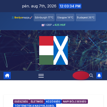
Skip
pén. aug 7th, 2026
12:03:35 PM
to
content
Ibolya
napja
Edinburgh 17°C
Glasgow 14°C
Budapest 36°C
1 GBP =
425 HUF
EGÉSZSÉG
ÉLETMÓD
KÖZÖSSÉG
NAPI BÖLCSESSÉG
TÖRTÉNETEK A NAGYVILÁGBÓL