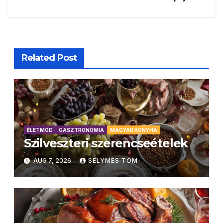
navigáció
Related Post
ÉLETMÓD
GASZTRONÓMIA
MAGYAR KONYHA
Szilveszteri szerencseételek
AUG 7, 2026
SELYMES TOM