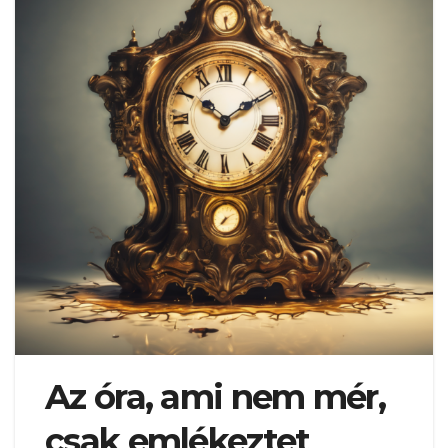
Az óra, ami nem mér,
csak emlékeztet