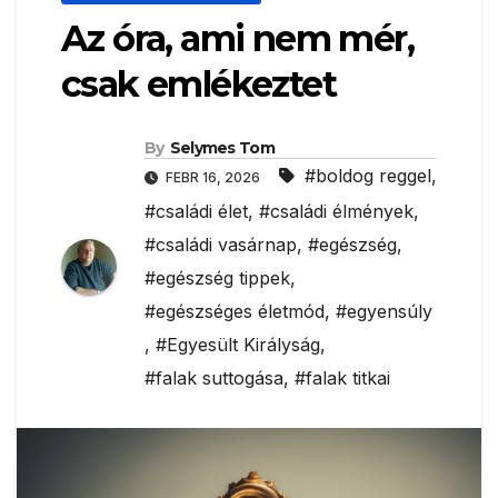
Az óra, ami nem mér,
csak emlékeztet
By
Selymes Tom
#boldog reggel
,
FEBR 16, 2026
#családi élet
,
#családi élmények
,
#családi vasárnap
,
#egészség
,
#egészség tippek
,
#egészséges életmód
,
#egyensúly
,
#Egyesült Királyság
,
#falak suttogása
,
#falak titkai