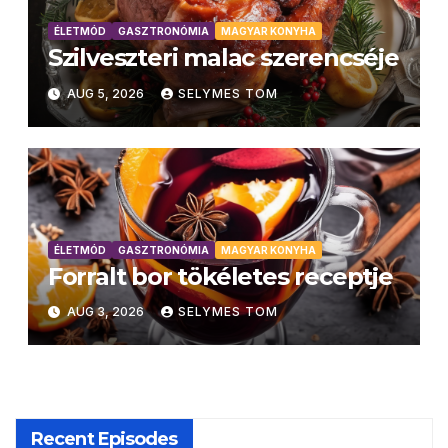
ÉLETMÓD
GASZTRONÓMIA
MAGYAR KONYHA
Szilveszteri malac szerencséje
AUG 5, 2026
SELYMES TOM
ÉLETMÓD
GASZTRONÓMIA
MAGYAR KONYHA
Forralt bor tökéletes receptje
AUG 3, 2026
SELYMES TOM
Recent Episodes