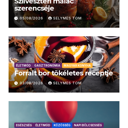
Szilveszteri malac
szerencséje
05/08/2026
SELYMES TOM
ÉLETMÓD
GASZTRONÓMIA
MAGYAR KONYHA
Forralt bor tökéletes receptje
03/08/2026
SELYMES TOM
EGÉSZSÉG
ÉLETMÓD
KÖZÖSSÉG
NAPI BÖLCSESSÉG