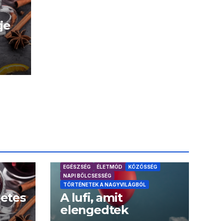
je
EGÉSZSÉG
ÉLETMÓD
KÖZÖSSÉG
NAPI BÖLCSESSÉG
TÖRTÉNETEK A NAGYVILÁGBÓL
letes
A lufi, amit
elengedtek