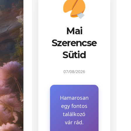
Mai
Szerencse
Sütid
07/08/2026
Hamarosan
egy fontos
találkozó
vár rád.