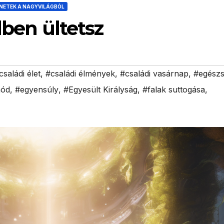
NETEK A NAGYVILÁGBÓL
dben ültetsz
családi élet
,
#családi élmények
,
#családi vasárnap
,
#egész
mód
,
#egyensúly
,
#Egyesült Királyság
,
#falak suttogása
,