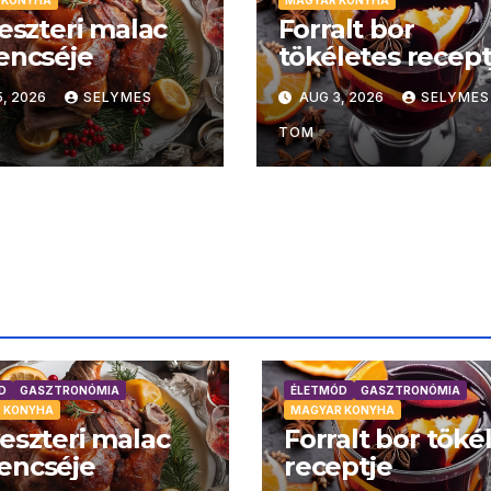
veszteri malac
Forralt bor
encséje
tökéletes recept
, 2026
SELYMES
AUG 3, 2026
SELYMES
TOM
D
GASZTRONÓMIA
ÉLETMÓD
GASZTRONÓMIA
 KONYHA
MAGYAR KONYHA
veszteri malac
Forralt bor töké
encséje
receptje