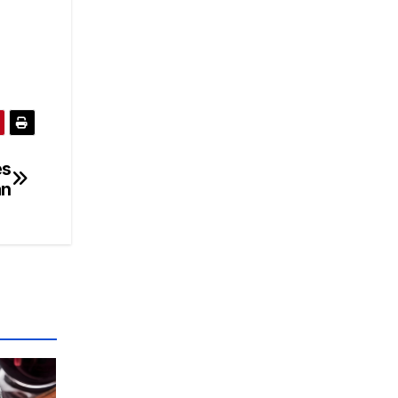
és
an