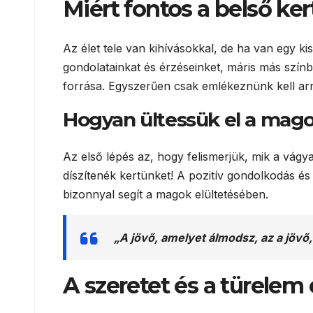
Miért fontos a belső ker
Az élet tele van kihívásokkal, de ha van egy k
gondolatainkat és érzéseinket, máris más színbe
forrása. Egyszerűen csak emlékeznünk kell arr
Hogyan ültessük el a mag
Az első lépés az, hogy felismerjük, mik a vágy
díszítenék kertünket! A pozitív gondolkodás é
bizonnyal segít a magok elültetésében.
„A jövő, amelyet álmodsz, az a jövő
A szeretet és a türelem 