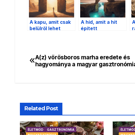
A kapu, amit csak
A híd, amit a hit
A
belülről lehet
épített
r
kinyitni
A(z) vörösboros marha eredete és
Bejegyzés
hagyománya a magyar gasztronómi
navigáció
Related Post
ÉLETMÓD
GASZTRONÓMIA
ÉLETMÓ
MAGYAR KONYHA
MAGYAR