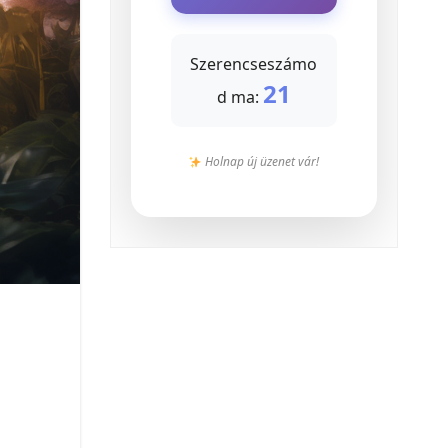
Szerencseszámo
21
d ma:
Holnap új üzenet vár!