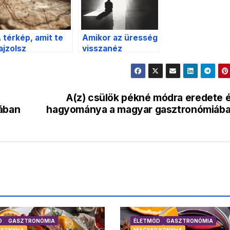
 térkép, amit te
Amikor az üresség
ajzolsz
visszanéz
A(z) csülök pékné módra eredete 
ában
hagyománya a magyar gasztronómiáb
D
GASZTRONÓMIA
ÉLETMÓD
GASZTRONÓMIA
 KONYHA
MAGYAR KONYHA