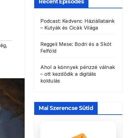
Recent Episodes
Podcast: Kedvenc Háziállataink
– Kutyák és Cicák Világa
Reggeli Mese: Bodri és a Skót
ség
,
Felföld
Ahol a könnyek pénzzé válnak
– ott kezdődik a digitális
koldulás
Mai Szerencse Sütid