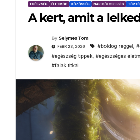
EGÉSZSÉG
ÉLETMÓD
KÖZÖSSÉG
NAPI BÖLCSESSÉG
TÖRTÉ
A kert, amit a lelke
By
Selymes Tom
#boldog reggel
,
#
FEBR 23, 2026
#egészség tippek
,
#egészséges élet
#falak titkai