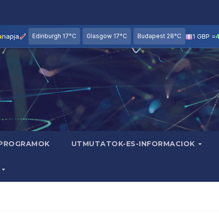
a
napja
Edinburgh 17°C
Glasgow 17°C
Budapest 28°C
1 GBP =
 PROGRAMOK
UTMUTATOK-ES-INFORMACIOK
B