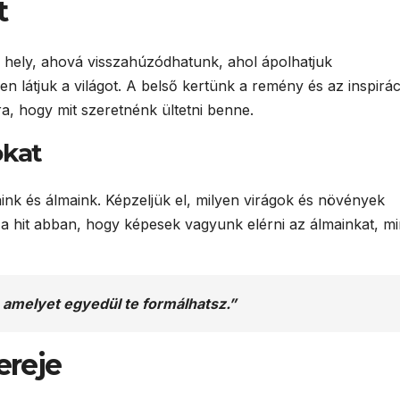
t
is hely, ahová visszahúzódhatunk, ahol ápolhatjuk
n látjuk a világot. A belső kertünk a remény és az inspirác
a, hogy mit szeretnénk ültetni benne.
okat
aink és álmaink. Képzeljük el, milyen virágok és növények
s a hit abban, hogy képesek vagyunk elérni az álmainkat, m
, amelyet egyedül te formálhatsz.”
ereje