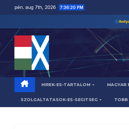
Skip
pén. aug 7th, 2026
7:36:21 PM
to
content
Iboly
HIREK-ES-TARTALOM
MAGYAR
SZOLGALTATASOK-ES-SEGITSEG
TOB