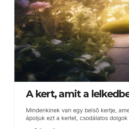
A kert, amit a lelkedb
Mindenkinek van egy belső kertje, ame
ápoljuk ezt a kertet, csodálatos dolgo