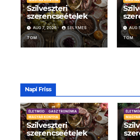
Szilveszteri
Szil
szerencseételek
szer
AUG 7, 2026
SELYMES
AUG 5
TOM
TOM
Napi Friss
ÉLETMÓD
GASZTRONÓMIA
ÉLETMÓ
MAGYAR KONYHA
MAGYAR
Szilveszteri
Szil
szerencseételek
szer