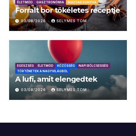
ÉLETMÓD
GASZTRONÓMIA
MAGYAR KONYHA
Forralt bor tökéletes receptje
03/08/2026
SELYMES TOM
EGÉSZSÉG
ÉLETMÓD
KÖZÖSSÉG
NAPI BÖLCSESSÉG
TÖRTÉNETEK A NAGYVILÁGBÓL
A lufi, amit elengedtek
03/08/2026
SELYMES TOM