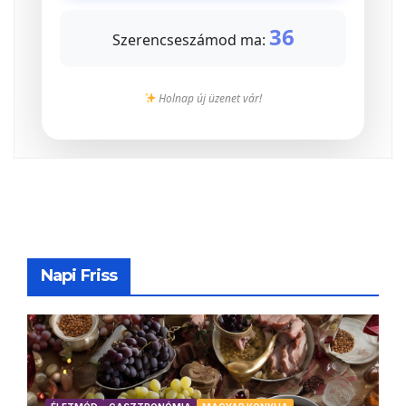
36
Szerencseszámod ma:
Holnap új üzenet vár!
Napi Friss