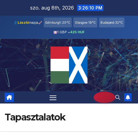
Skip
szo. aug 8th, 2026
3:26:10 PM
to
content
László
napja
Edinburgh 20°C
Glasgow 18°C
Budapest 32°C
1 GBP =
425 HUF
Tapasztalatok